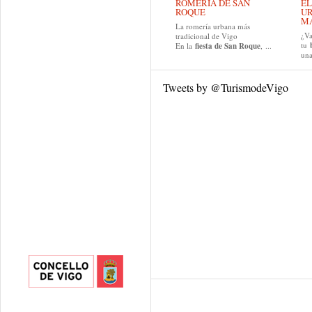
ROMERÍA DE SAN
EL
ROQUE
UR
MA
La romería urbana más
¿Va
tradicional de Vigo
tu
En la
fiesta de San Roque
, ...
una
Tweets by @TurismodeVigo