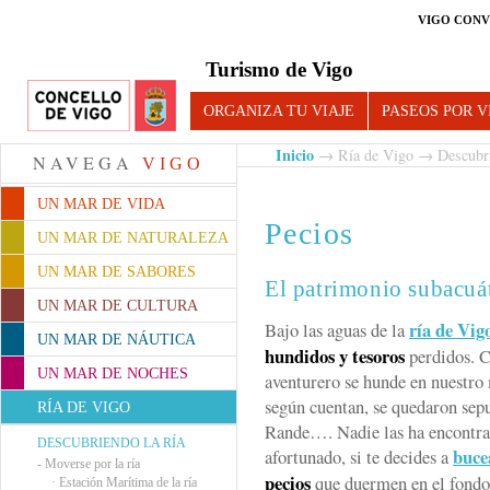
VIGO CONV
Turismo de Vigo
ORGANIZA TU VIAJE
PASEOS POR V
Inicio
→
Ría de Vigo
→
Descubri
NAVEGA
VIGO
UN MAR DE VIDA
Pecios
UN MAR DE NATURALEZA
UN MAR DE SABORES
El patrimonio subacuát
UN MAR DE CULTURA
ría de Vig
Bajo las aguas de la
UN MAR DE NÁUTICA
hundidos y tesoros
perdidos. C
UN MAR DE NOCHES
aventurero se hunde en nuestro 
según cuentan, se quedaron sepul
RÍA DE VIGO
Rande…. Nadie las ha encontrad
DESCUBRIENDO LA RÍA
buce
afortunado, si te decides a
-
Moverse por la ría
pecios
que duermen en el fondo
·
Estación Marítima de la ría