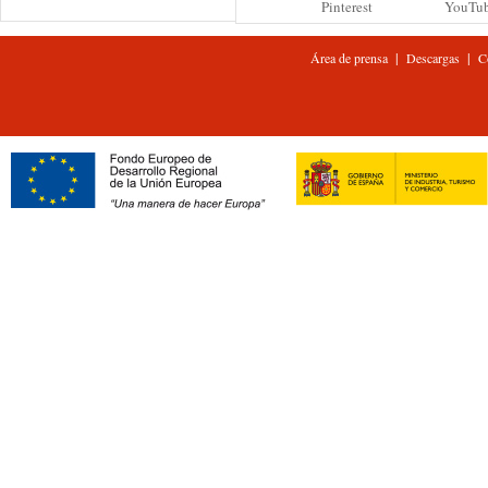
Pinterest
YouTu
|
|
Área de prensa
Descargas
C