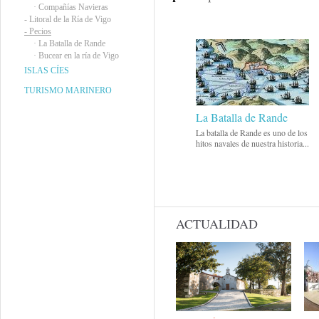
·
Compañías Navieras
-
Litoral de la Ría de Vigo
-
Pecios
·
La Batalla de Rande
·
Bucear en la ría de Vigo
ISLAS CÍES
TURISMO MARINERO
La Batalla de Rande
La batalla de Rande es uno de los
hitos navales de nuestra historia...
ACTUALIDAD