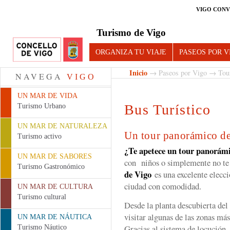
VIGO CONV
Turismo de Vigo
ORGANIZA TU VIAJE
PASEOS POR V
Inicio
→
Paseos por Vigo
→
Tour
NAVEGA
VIGO
UN MAR DE VIDA
Bus Turístico
Turismo Urbano
UN MAR DE NATURALEZA
Un tour panorámico de
Turismo activo
¿Te apetece un tour panorám
UN MAR DE SABORES
con niños o simplemente no te
Turismo Gastronómico
de Vigo
es una excelente elecci
ciudad con comodidad.
UN MAR DE CULTURA
Turismo cultural
Desde la planta descubierta de
visitar algunas de las zonas má
UN MAR DE NÁUTICA
Gracias al sistema de locución,
Turismo Náutico