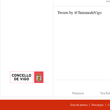
una
Tweets by @TurismodeVigo
Pinterest
YouTu
|
|
Área de prensa
Descargas
C