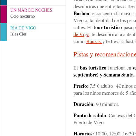
descubrirás que entre las calles
UN MAR DE NOCHES
Barbón
se concentra la mayor p
Ocio nocturno
Vigo o, la identidad de los per
tour turístico
calles. El
pasa p
RÍA DE VIGO
de Vigo
, te descubrirá la autén
Islas Cíes
como
Bouzas
y te llevará hast
Pistas y recomendacion
bus turístico
v
El
funciona en
septiembre) y Semana Santa
.
Precio
: 7.5 € adulto 4€ niños e
para los niños menores de 5 año
Duración
: 90 minutos.
Punto de salida
: Cánovas del C
Puerto de Vigo.
Horarios:
10:00, 12:00, 16:30 