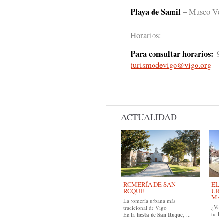
Playa de Samil –
Museo V
Horarios:
Para consultar horarios:
9
turismodevigo@vigo.org
ACTUALIDAD
ROMERÍA DE SAN
EL
ROQUE
UR
MA
La romería urbana más
¿Va
tradicional de Vigo
tu
En la
fiesta de San Roque
, ...