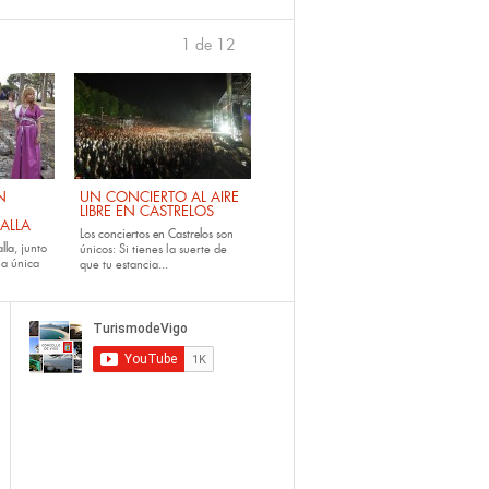
1 de 12
›
N
UN CONCIERTO AL AIRE
LIBRE EN CASTRELOS
ALLA
Los
conciertos en Castrelos
son
lla
, junto
únicos: Si tienes la suerte de
la única
que tu estancia...