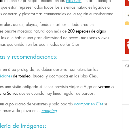
onal
tiene su principal reclamo en las
Islas Cíes
, un archipiélago
l que están representados todos los sistemas naturales ligados a
s costeras y plataformas continentales de la región eurosiberiana.
rrales, dunas, playas, fondos marinos… todo crea un
esionante mosaico natural con más de
200 especies de algas
e las que habita una gran diversidad de peces, moluscos y aves
nas que anidan en los acantilados de las Cíes.
tas y recomendaciones:
Q
er un área protegida, se deben observar con atención las
iciones
de fondeo
, buceo y acampada en las Islas Cíes.
es una visita obligada si tienes previsto viajar a Vigo en
verano o
ana Santa,
que es cuando hay línea regular de barcos
.
un cupo diario de visitantes y solo podrás
acampar en Cíes
si
es reservada plaza en el
camping
.
lería de Imágenes: