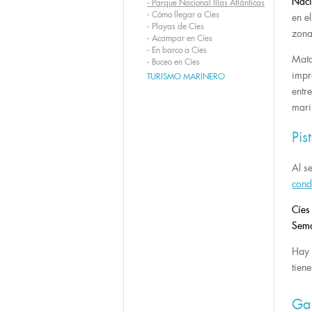
Naci
-
Parque Nacional Illas Atlánticas
-
Cómo llegar a Cíes
en e
-
Playas de Cíes
zona
-
Acampar en Cíes
-
En barco a Cíes
Mato
-
Buceo en Cíes
impr
TURISMO MARINERO
entr
mari
Pis
Al s
cond
Cíes
Sem
Hay 
tien
Ga