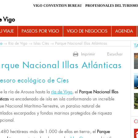
VIGO CONVENTION BUREAU
PROFESIONALES DEL TURISM
e Vigo
 VIAJE
PASEOS POR VIGO
VIGO DE NEGOCIOS
AGENDA
io
→
Ría de Vigo
→
Islas Cíes
→ Parque Nacional Illas Atlánticas
T
Imprimir
Escuchar
rque Nacional Illas Atlánticas
tesoro ecológico de Cíes
e la ría de Arousa hasta la
ría de
Vigo
, el
Parque Nacional Illas
ticas
va encadenado de isla en isla conformando un increíble
ue Nacional Marítimo-Terrestre, un paraíso natural de
tilados escarpados y fondos marinos protegidos de riqueza
pcional.
C
.480 hectáreas -más de 1.000 de ellas en tierra-, el
Parque