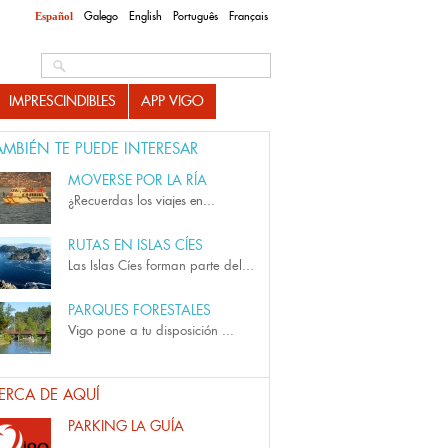
Galego
English
Português
Français
Español
O
Search this site
IMPRESCINDIBLES
APP VIGO
AMBIÉN TE PUEDE INTERESAR
MOVERSE POR LA RÍA
¿Recuerdas los
viajes en...
RUTAS EN ISLAS CÍES
Las Islas Cíes forman parte del...
PARQUES FORESTALES
Vigo
pone a tu disposición
...
ERCA DE AQUÍ
PARKING LA GUÍA