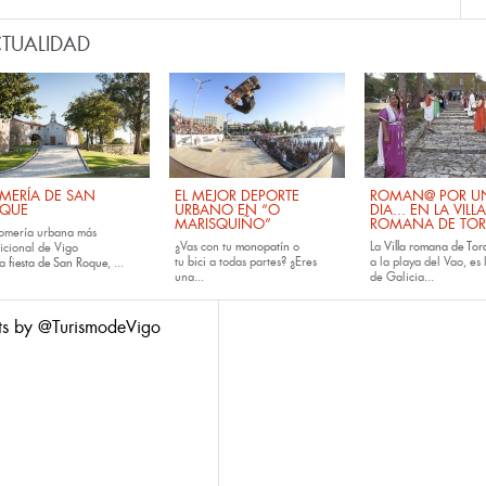
TUALIDAD
MERÍA DE SAN
EL MEJOR DEPORTE
ROMAN@ POR U
QUE
URBANO EN “O
DIA... EN LA VILLA
MARISQUIÑO”
ROMANA DE TOR
romería urbana más
¿Vas con tu
monopatín
o
La
Villa romana de Tora
dicional de Vigo
tu
bici
a todas partes? ¿Eres
a la playa del Vao, es 
la
fiesta de San Roque
, ...
una...
de Galicia...
ts by @TurismodeVigo