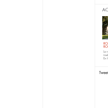
AC
RO
RO
La 
tra
En 
Twee