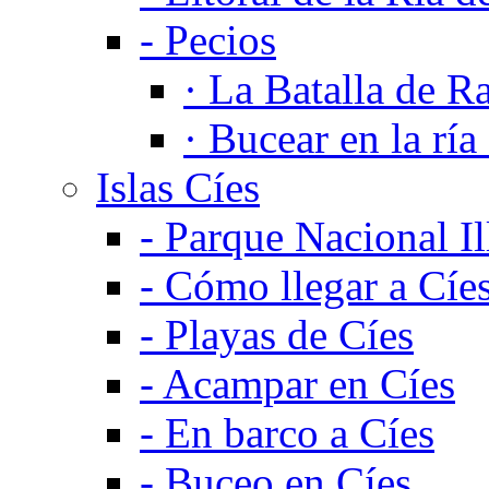
-
Pecios
·
La Batalla de R
·
Bucear en la ría
Islas Cíes
-
Parque Nacional Il
-
Cómo llegar a Cíe
-
Playas de Cíes
-
Acampar en Cíes
-
En barco a Cíes
-
Buceo en Cíes