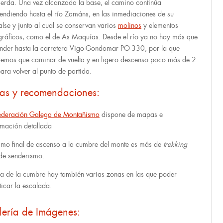
ierda. Una vez alcanzada la base, el camino continúa
endiendo hasta el río Zamáns, en las inmediaciones de su
lse y junto al cual se conservan varios
molinos
y elementos
gráficos, como el de As Maquías. Desde el río ya no hay más que
nder hasta la carretera Vigo-Gondomar PO-330, por la que
remos que caminar de vuelta y en ligero descenso poco más de 2
ara volver al punto de partida.
tas y recomendaciones:
ederación Galega de Montañismo
dispone de mapas e
rmación detallada
ramo final de ascenso a la cumbre del monte es más de
trekking
de senderismo.
a de la cumbre hay también varias zonas en las que poder
ticar la escalada.
lería de Imágenes: