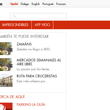
Español
Galego
English
Português
Français
MO
Search this site
IMPRESCINDIBLES
APP VIGO
AMBIÉN TE PUEDE INTERESAR
ZAMÁNS
Zamáns
no llega a 800...
MERCADOS SEMANALES AL
AIRE LIBRE
La pasión por las
ferias...
RUTA PARA CRUCERISTAS
Esta
ruta urbana
por...
ERCA DE AQUÍ
PARKING LA GUÍA