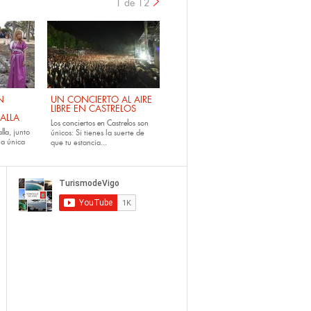
1 de 12
›
N
UN CONCIERTO AL AIRE
LIBRE EN CASTRELOS
ALLA
Los
conciertos en Castrelos
son
lla
, junto
únicos: Si tienes la suerte de
la única
que tu estancia...