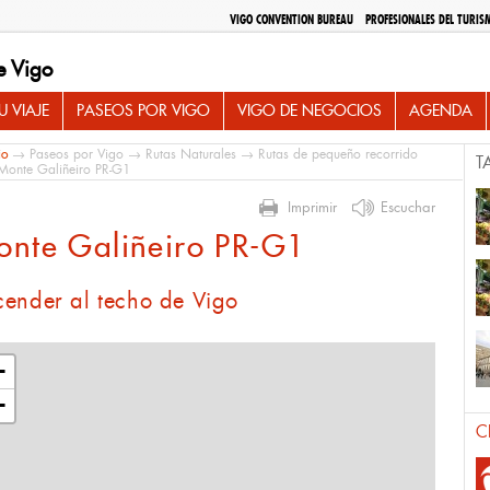
VIGO CONVENTION BUREAU
PROFESIONALES DEL TURIS
e Vigo
 VIAJE
PASEOS POR VIGO
VIGO DE NEGOCIOS
AGENDA
io
→
Paseos por Vigo
→
Rutas Naturales
→
Rutas de pequeño recorrido
T
onte Galiñeiro PR-G1
Imprimir
Escuchar
onte Galiñeiro PR-G1
cender al techo de Vigo
+
−
C