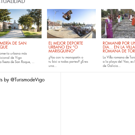
TUALIDAD
MERÍA DE SAN
EL MEJOR DEPORTE
ROMAN@ POR U
QUE
URBANO EN “O
DIA... EN LA VILLA
MARISQUIÑO”
ROMANA DE TOR
romería urbana más
¿Vas con tu
monopatín
o
La
Villa romana de Tora
dicional de Vigo
tu
bici
a todas partes? ¿Eres
a la playa del Vao, es 
la
fiesta de San Roque
, ...
una...
de Galicia...
ts by @TurismodeVigo