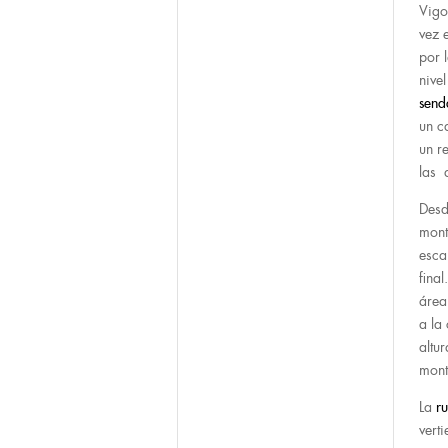
Vigo
vez 
por 
nive
send
un c
un r
las 
Desd
mont
esca
fina
área
a la
altu
mont
La
r
vert