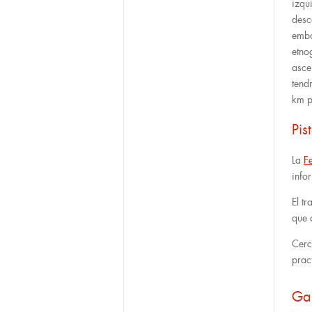
izqu
desc
emba
etno
asce
tend
km p
Pis
La
F
info
El t
que 
Cerc
prac
Ga