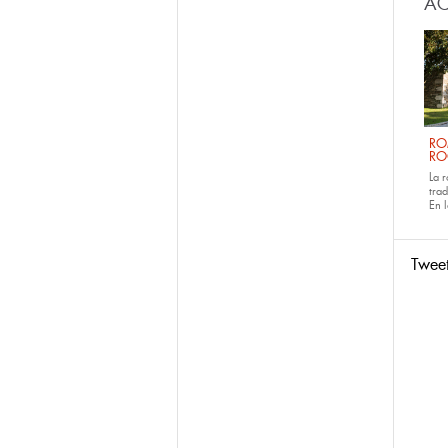
AC
RO
RO
La 
tra
En 
Twee