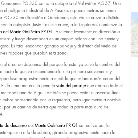
-Gondomar PO-330 como la autopista al Val Miñor AG-57. Una
en el polígono industrial de A Pasaxe, a pocos metros saliendo
la PO-330 en dirección a Gondomar, esta vía se cruza a distinto
l con la autopista. Justo tras ese cruce, a la izquierda, comienza la
a del Monte Galiñeiro PR G1
. Asciende levemente en dirección a
antera y luego desemboca en un amplio rellano con una fuente y
egato. Es fácil encontrar ganado salvaje y disfrutar del vuelo de
aves rapaces que pueblan esta zona.
e el área de descanso del parque forestal ya se ve la cumbre del
e hacia la que va ascendiendo la ruta primero suavemente y
rpándose progresivamente a medida que estamos más cerca del
l. En la cima merece la pena la
vista del paisaje
que abarca todo el
 metropolitana de Vigo. También se puede evitar el ascenso final
 cumbre bordeándola por la izquierda, pero igualmente a notable
ra, por un camino de tierra que rodea la parte más dura del
e.
uta de descenso
del
Monte Galiñeiro PR G1
se realiza por la
iente opuesta a la de subida, girando progresivamente hacia la