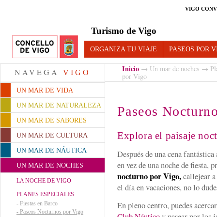
VIGO CONV
Turismo de Vigo
ORGANIZA TU VIAJE
PASEOS POR V
Inicio
→
Un mar de noches
→
Pl
NAVEGA
VIGO
por Vigo
UN MAR DE VIDA
UN MAR DE NATURALEZA
Paseos Nocturno
UN MAR DE SABORES
Explora el paisaje noc
UN MAR DE CULTURA
UN MAR DE NÁUTICA
Después de una cena fantástica a
en vez de una noche de fiesta, p
UN MAR DE NOCHES
nocturno por Vigo,
callejear a
LA NOCHE DE VIGO
el día en vacaciones, no lo dude
PLANES ESPECIALES
En pleno centro, puedes acercar
-
Fiestas en Barco
-
Paseos Nocturnos por Vigo
Club Náutico
y pasear por los j