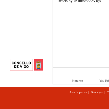
Tweets by @TurismodeVigo
Pinterest
YouTu
|
|
Área de prensa
Descargas
C