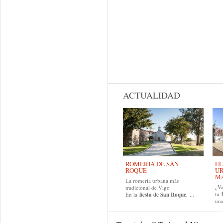
ACTUALIDAD
ROMERÍA DE SAN
EL
ROQUE
UR
MA
La romería urbana más
¿Va
tradicional de Vigo
tu
En la
fiesta de San Roque
, ...
una