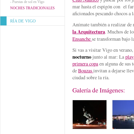
-
Puestas de sol en Vigo
mar hasta el espigón con el fa
NOCHES TRADICIONALES
aficionados pescando chocos a la
RÍA DE VIGO
Anímate también a realizar de 
la Arquitectura
. Muchos de lo
Ensanche
se transforman bajo l
Si vas a visitar Vigo en verano
nocturno
junto al mar: La
play
primera copa
en alguna de sus te
de
Bouzas
invitan a dejarse llev
ciudad sobre la ría.
Galería de Imágenes: