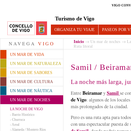
VIGO CONV
Turismo de Vigo
ORGANIZA TU VIAJE
PASEOS POR V
Inicio
→
Un mar de noches
→
La
NAVEGA
VIGO
Ruta litoral
UN MAR DE VIDA
UN MAR DE NATURALEZA
Samil / Beiramar
UN MAR DE SABORES
La noche más larga, ju
UN MAR DE CULTURA
UN MAR DE NÁUTICA
Beiramar
Samil
Entre
y
se co
de Vigo
: algunos de los locale
UN MAR DE NOCHES
más prolongados de la ciudad.
LA NOCHE DE VIGO
-
Barrio Histórico
Pero es una ruta apta para todo
-
Churruca
con una espectacular puesta de 
-
Areal
de Samil
-
Alameda / Montero Ríos
, donde podrás tomar 