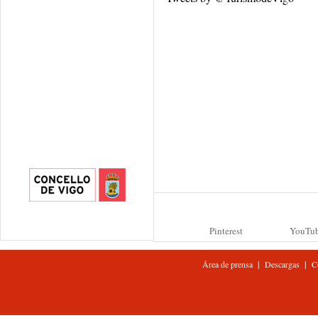
Pinterest
YouTu
|
|
Área de prensa
Descargas
C