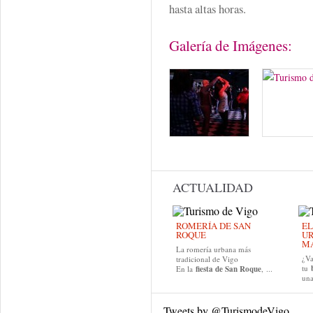
hasta altas horas.
Galería de Imágenes:
ACTUALIDAD
ROMERÍA DE SAN
EL
ROQUE
UR
MA
La romería urbana más
¿Va
tradicional de Vigo
tu
En la
fiesta de San Roque
, ...
una
Tweets by @TurismodeVigo