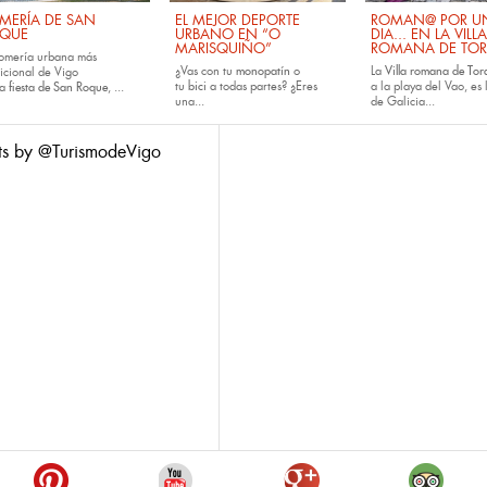
MERÍA DE SAN
EL MEJOR DEPORTE
ROMAN@ POR U
QUE
URBANO EN “O
DIA... EN LA VILLA
MARISQUIÑO”
ROMANA DE TOR
romería urbana más
¿Vas con tu
monopatín
o
La
Villa romana de Tora
dicional de Vigo
tu
bici
a todas partes? ¿Eres
a la playa del Vao, es 
la
fiesta de San Roque
, ...
una...
de Galicia...
ts by @TurismodeVigo