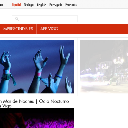
Español
Galego
English
Português
Français
MO
Search this site
IMPRESCINDIBLES
APP VIGO
n Mar de Noches | Ocio Nocturno
n Vigo