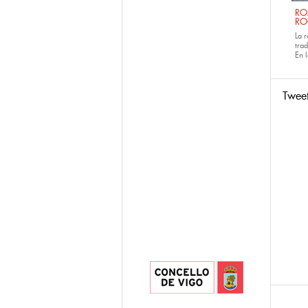
RO
RO
La 
tra
En 
Twee