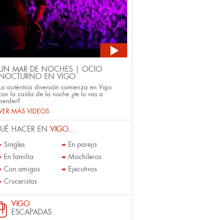
UN MAR DE NOCHES | OCIO
NOCTURNO EN VIGO
La auténtica diversión comienza en Vigo
con la caída de la noche ¿te lo vas a
perder?
VER MÁS VIDEOS
UÉ HACER EN
VIGO...
Singles
En pareja
En familia
Mochileros
Con amigos
Ejecutivos
Cruceristas
VIGO
ESCAPADAS