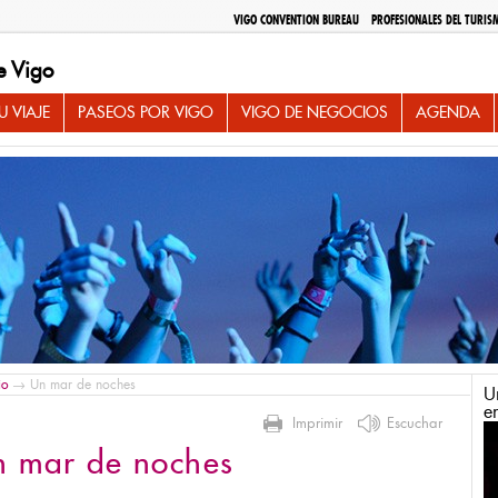
VIGO CONVENTION BUREAU
PROFESIONALES DEL TURIS
e Vigo
 VIAJE
PASEOS POR VIGO
VIGO DE NEGOCIOS
AGENDA
io
→ Un mar de noches
U
e
Imprimir
Escuchar
n mar de noches