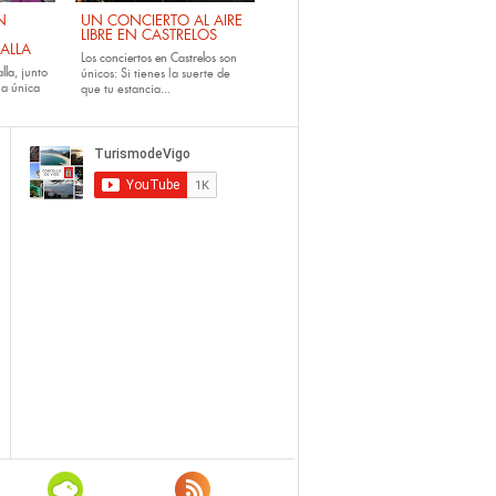
N
UN CONCIERTO AL AIRE
LIBRE EN CASTRELOS
ALLA
Los
conciertos en Castrelos
son
lla
, junto
únicos: Si tienes la suerte de
la única
que tu estancia...