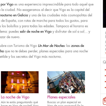
r por Vigo
es una experiencia imprescindible para todo aquel que
ta la ciudad. No exageramos al decir que Vigo es la capital del
 nocturno en Galicia
y una de las ciudades más cosmopolitas del
e de España, con rutas de marcha para todos los gustos, para
s los bolsillos y para todas las edades. Tampoco el horario es
lema: puedes
salir de noche
en Vigo
y disfrutar de sol a sol… y
zar de nuevo.
ubre con Turismo de Vigo
Un Mar de Noches
:
las
zonas de
cha
que no te debes perder, planes especiales para una noche
petible y los secretos del Vigo más nocturno.
Q
La noche de Vigo
Planes especiales
Aún te estás preguntando qué
Buscas un plan especial en
hacer en Vigo de noche? Vigo
Vigo de ocio nocturno? En la