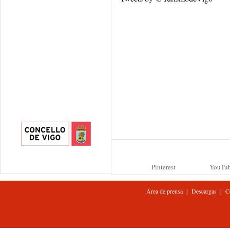
Pinterest
YouTu
|
|
Área de prensa
Descargas
C