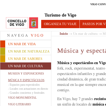
VIGO CONV
Turismo de Vigo
ORGANIZA TU VIAJE
PASEOS POR V
Inicio
→
Un mar de cultura
→ Mús
NAVEGA
VIGO
UN MAR DE VIDA
Música y espect
UN MAR DE NATURALEZA
UN MAR DE SABORES
Música y espectáculos en Vig
UN MAR DE CULTURA
folk, rock, experimental, teatro 
espectáculos infantiles y gran
MUSEOS Y EXPOSICIONES
ciudad dinámica, de gran tradici
MÚSICA Y ESPECTÁCULOS
musical en la que siempre enco
-
Espacios para espectáculos
-
Locales con actuaciones en directo
contigo.
-
Grandes conciertos y festivales
recinto
En Vigo, hay 7 grandes
VIGO MONUMENTAL
música e
un sinfín de locales de
VIGO LITERARIO