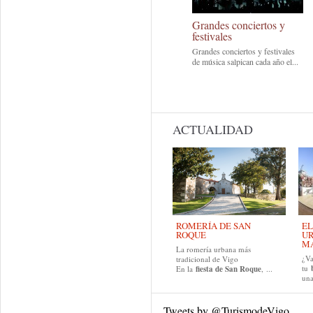
Grandes conciertos y
festivales
Grandes conciertos y festivales
de música salpican cada año el...
ACTUALIDAD
ROMERÍA DE SAN
EL
ROQUE
UR
MA
La romería urbana más
¿Va
tradicional de Vigo
tu
En la
fiesta de San Roque
, ...
una
Tweets by @TurismodeVigo