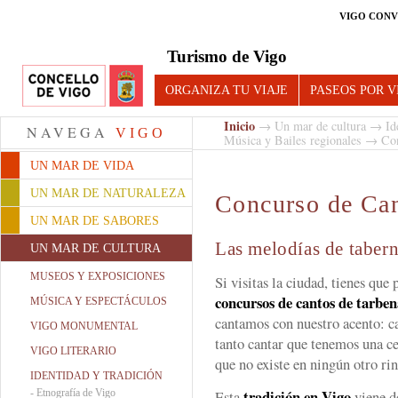
VIGO CONV
Turismo de Vigo
ORGANIZA TU VIAJE
PASEOS POR V
Inicio
→
Un mar de cultura
→
Id
NAVEGA
VIGO
Música y Bailes regionales
→ Conc
UN MAR DE VIDA
UN MAR DE NATURALEZA
Concurso de Can
UN MAR DE SABORES
Las melodías de tabern
UN MAR DE CULTURA
MUSEOS Y EXPOSICIONES
Si visitas la ciudad, tienes que
concursos de cantos de tarbe
MÚSICA Y ESPECTÁCULOS
cantamos con nuestro acento: c
VIGO MONUMENTAL
tanto cantar que tenemos una ce
VIGO LITERARIO
que no existe en ningún otro rin
IDENTIDAD Y TRADICIÓN
tradición en Vigo
-
Etnografía de Vigo
Esta
viene d