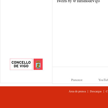
Tweets by @TurismodeVigo
Pinterest
YouTu
|
|
Área de prensa
Descargas
C