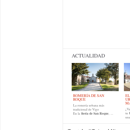
ACTUALIDAD
ROMERÍA DE SAN
EL
ROQUE
UR
MA
La romería urbana más
¿Va
tradicional de Vigo
tu
En la
fiesta de San Roque
, ...
una