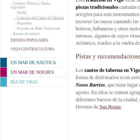
-
Folclore: Música y Bailes
piezas tradicionales
cantadas 
regionales
·
Seráns
arreglos para más instrumentos 
·
Concurso de Cantos de Taberna
recorrer las tascas cantando las
·
Regueifas
boleros, habaneras y otras melo
·
Escuelas de Baile Tradicional
-
Bandas de música
intensas, algunos de cuyos ritm
FIESTAS POPULARES
Atlántico, traídos a la vuelta d
VIGO CONTRACULTURA
Pistas y recomendacion
UN MAR DE NÁUTICA
cantos de taberna en Vig
Los
UN MAR DE NOCHES
forma de disfrutarlos es en ce
RÍA DE VIGO
Nosos Barrios
, que tiene lugar
agosto. En ellos se reúnen agrup
diferentes barrios de la ciudad
Devotos de
San Roque
.