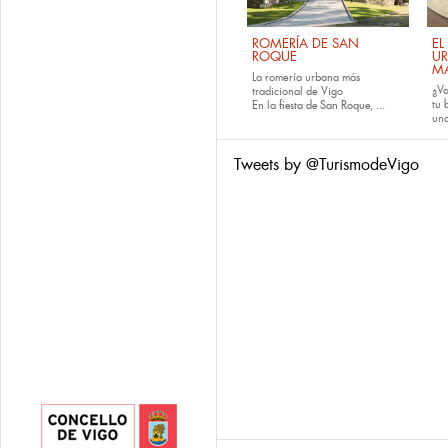
ROMERÍA DE SAN
EL
ROQUE
U
M
La romería urbana más
¿Va
tradicional de Vigo
tu
En la
fiesta de San Roque
, ...
una
Tweets by @TurismodeVigo