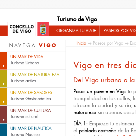
Turismo de Vigo
ORGANIZA TU VIAJE
PASEOS POR VI
Inicio
→
Paseos por Vigo
→
Es
VIGO
NAVEGA
UN MAR DE VIDA
Vigo en tres dí
Turismo Urbano
UN MAR DE NATURALEZA
Del Vigo urbano a la
Turismo activo
Pasar
un puente en Vigo
te p
UN MAR DE SABORES
tranquilidad en las calles, l
Turismo Gastronómico
ofrecen la ciudad y su ría,
UN MAR DE CULTURA
naturaleza
sin apenas despl
Turismo cultural
DÍA 1:
Empieza tu estancia 
UN MAR DE NÁUTICA
el
poblado castreño
de la Ed
Turismo Náutico