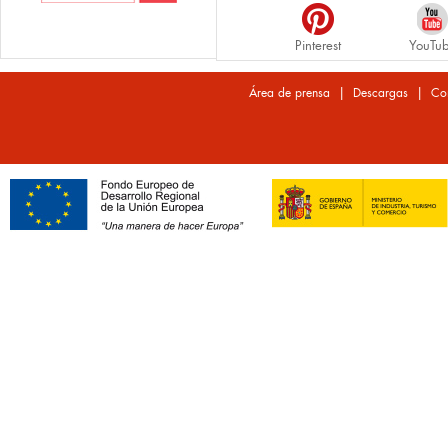
Pinterest
YouTu
|
|
Área de prensa
Descargas
Co