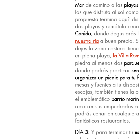
Mar
de camino a las
playa
los que disfruta al sol como
propuesta termina aquí: dis
dos playas y remátalo cena
Canido
, donde degustarás 
nuestra ría
a buen precio. Si
dejes la zona costera: tien
en plena playa,
la Villa Ro
piedra al menos dos
parque
donde podrás practicar
sen
organizar un picnic para tu f
mesas y fuentes a tu dispos
escojas, también tienes la 
el emblemático
barrio mari
recorrer sus empedradas ca
podrás cenar en cualquier
fantásticos restaurantes.
DÍA 3:
Y para terminar tu
e