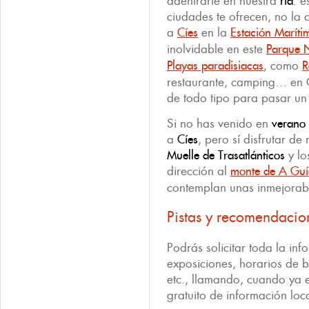
adentrarte en nuestra
ría
: 
ciudades te ofrecen, no la
a
Cíes
en la
Estación Maríti
inolvidable en este
Parque N
Playas paradisiacas
, como
R
restaurante, camping… en 
de todo tipo para pasar un
Si no has venido en
verano
a
Cíes
, pero sí disfrutar de
Muelle
de Trasatlánticos
y lo
dirección al
monte de A Guí
contemplan unas inmejorable
Pistas y recomendacio
Podrás solicitar toda la in
exposiciones, horarios de b
etc., llamando, cuando ya 
gratuito de información lo