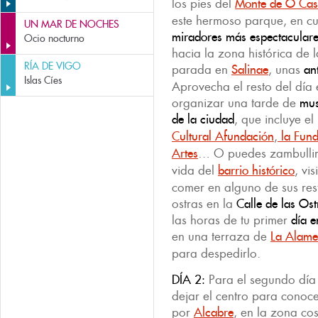
los pies del
Monte de O Cas
este hermoso parque, en c
UN MAR DE NOCHES
miradores más espectaculare
Ocio nocturno
hacia la zona histórica de
RÍA DE VIGO
parada en
Salinae
, unas
an
Islas Cíes
Aprovecha el resto del día 
organizar una tarde de
mu
de la ciudad
, que incluye e
Cultural Afundación
,
la Fund
Artes
… O puedes zambullirte
vida del
barrio histórico
, vi
comer en alguno de sus res
ostras en la
Calle de las Ost
las horas de tu primer
día e
en una terraza de
La Alam
para despedirlo.
DÍA 2:
Para el segundo día 
dejar el centro para conoce
por
Alcabre
, en la zona co