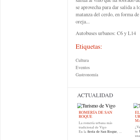
se aprovecha para dar salida a l
matanza del cerdo, en forma d
oreja...
Autobuses urbanos: C6 y L14
Etiquetas:
Cultura
Eventos
Gastronomía
ACTUALIDAD
ROMERÍA DE SAN
EL
ROQUE
UR
MA
La romería urbana más
¿Va
tradicional de Vigo
tu
En la
fiesta de San Roque
, ...
una