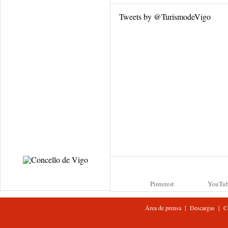
Tweets by @TurismodeVigo
Pinterest
YouTu
|
|
Área de prensa
Descargas
C