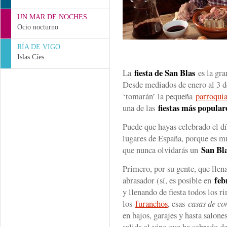
UN MAR DE NOCHES
Ocio nocturno
RÍA DE VIGO
Islas Cíes
fiesta de San Blas
La
es la gr
Desde mediados de enero al 3 d
‘tomarán’ la pequeña
parroqui
fiestas más popular
una de las
Puede que hayas celebrado el dí
lugares de España, porque es m
San Bl
que nunca olvidarás un
Primero, por su gente, que llena 
feb
abrasador (sí, es posible en
y llenando de fiesta todos los r
los
furanchos
, esas
casas de c
en bajos, garajes y hasta salone
salida al vino que ha sobrado d