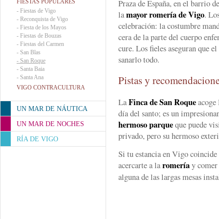
Praza de España, en el barrio d
FIESTAS POPULARES
-
Fiestas de Vigo
mayor romería de Vigo
la
. Lo
-
Reconquista de Vigo
celebración: la costumbre man
-
Fiesta de los Mayos
cera de la parte del cuerpo enf
-
Fiestas de Bouzas
-
Fiestas del Carmen
cure. Los fieles aseguran que el 
-
San Blas
sanarlo todo.
-
San Roque
-
Santa Baia
Pistas y recomendacion
-
Santa Ana
VIGO CONTRACULTURA
Finca de San Roque
La
acoge l
UN MAR DE NÁUTICA
día del santo; es un impresion
hermoso parque
que puede visi
UN MAR DE NOCHES
privado, pero su hermoso exteri
RÍA DE VIGO
Si tu estancia en Vigo coincide
romería
acercarte a la
y come
alguna de las largas mesas insta