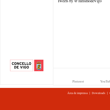
Tweets by @TurismodeVigo
Pinterest
YouTu
|
|
Área de imprensa
Downloads