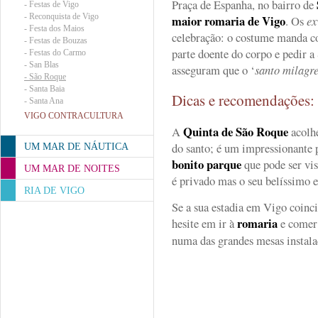
Praça de Espanha, no bairro de
-
Festas de Vigo
-
Reconquista de Vigo
maior romaria de Vigo
. Os
ex
-
Festa dos Maios
celebração: o costume manda c
-
Festas de Bouzas
parte doente do corpo e pedir a
-
Festas do Carmo
-
San Blas
asseguram que o ‘
santo milagre
-
São Roque
-
Santa Baia
Dicas e recomendações
-
Santa Ana
VIGO CONTRACULTURA
Quinta de São Roque
A
acolhe
do santo; é um impressionante
UM MAR DE NÁUTICA
bonito parque
que pode ser vis
UM MAR DE NOITES
é privado mas o seu belíssimo e
RIA DE VIGO
Se a sua estadia em Vigo coinci
romaria
hesite em ir à
e come
numa das grandes mesas instala