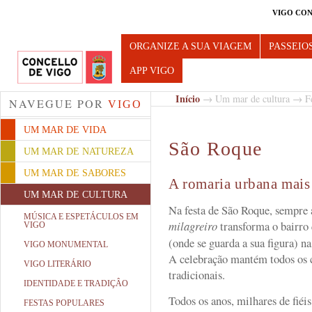
VIGO CON
Turismo de Vigo
ORGANIZE A SUA VIAGEM
PASSEIO
APP VIGO
Início
→
Um mar de cultura
→
F
NAVEGUE POR
VIGO
UM MAR DE VIDA
São Roque
UM MAR DE NATUREZA
UM MAR DE SABORES
A romaria urbana mais 
UM MAR DE CULTURA
Na festa de São Roque, sempre
MÚSICA E ESPETÁCULOS EM
milagreiro
transforma o bairro
VIGO
(onde se guarda a sua figura) n
VIGO MONUMENTAL
A celebração mantém todos os c
VIGO LITERÁRIO
tradicionais.
IDENTIDADE E TRADIÇÂO
Todos os anos, milhares de fiéi
FESTAS POPULARES