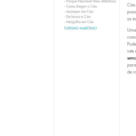
-
Parque Nacional Ilhas Atlânticas
Cíes
-
Como chegar a Cíes
-
Acampar em Cíes
prai
-
De barco a Cíes
as t
-
Mergulho em Cíes
TURISMO MARÍTIMO
Um
como
Pode
iate
sema
par
de r