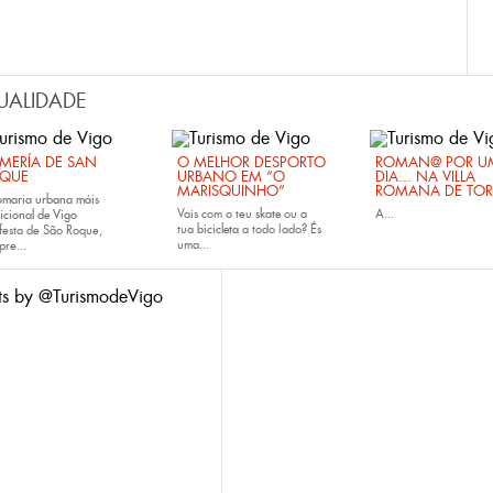
UALIDADE
MERÍA DE SAN
O MELHOR DESPORTO
ROMAN@ POR U
QUE
URBANO EM “O
DIA... NA VILLA
MARISQUINHO”
ROMANA DE TOR
omaria urbana máis
Vais com o teu
skate
ou a
A...
icional de Vigo
tua
bicicleta
a todo lado? És
festa de São Roque,
uma...
pre...
ts by @TurismodeVigo