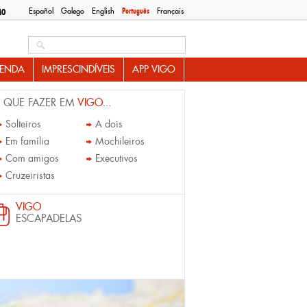
Español
Galego
English
Português
Français
MO
Search this site
ENDA
IMPRESCINDÍVEIS
APP VIGO
 QUE FAZER EM
VIGO...
Solteiros
A dois
Em família
Mochileiros
Com amigos
Executivos
Cruzeiristas
VIGO
ESCAPADELAS