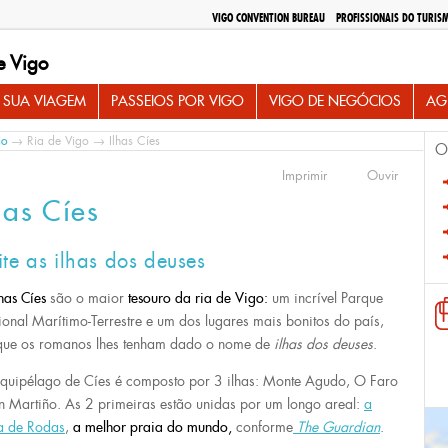
VIGO CONVENTION BUREAU
PROFISSIONAIS DO TURIS
e Vigo
 SUA VIAGEM
PASSEIOS POR VIGO
VIGO DE NEGÓCIOS
AG
io
→
Ria de Vigo
→ Ilhas Cíes
O
Imprimir
Ouvir
has Cíes
ite as ilhas dos deuses
has Cíes
são o maior
tesouro da ria de Vigo:
um incrível Parque
onal Marítimo-Terrestre e um dos lugares mais bonitos do país,
que os romanos lhes tenham dado o nome de
ilhas dos deuses
.
quipélago de Cíes é composto por 3 ilhas: Monte Agudo, O Faro
n Martiño. As 2 primeiras estão unidas por um longo areal:
a
a de Rodas
,
a melhor praia do mundo,
conforme
The Guardian
.