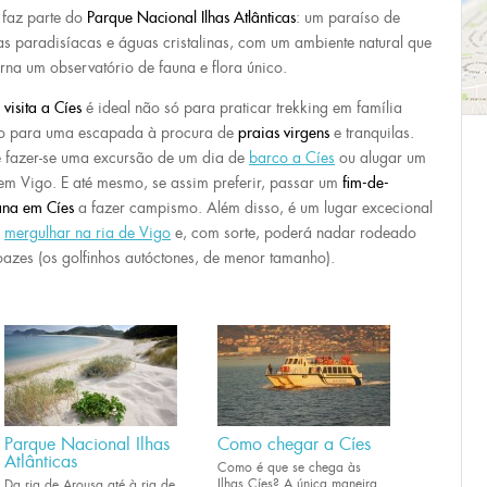
 faz parte do
Parque Nacional Ilhas Atlânticas
: um paraíso de
as paradisíacas e águas cristalinas, com um ambiente natural que
orna um observatório de fauna e flora único.
a
visita a Cíes
é ideal não só para praticar trekking em família
 para uma escapada à procura de
praias virgens
e tranquilas.
 fazer-se uma excursão de um dia de
barco a Cíes
ou alugar um
 em Vigo. E até mesmo, se assim preferir, passar um
fim-de-
na em Cíes
a fazer campismo. Além disso, é um lugar excecional
a
mergulhar na ria de Vigo
e, com sorte, poderá nadar rodeado
oazes (os golfinhos autóctones, de menor tamanho).
Parque Nacional Ilhas
Como chegar a Cíes
Atlânticas
Como é que se chega às
Ilhas Cíes? A única maneira
Da ria de Arousa até à ria de