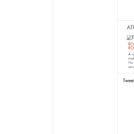
AT
RO
RO
A r
trad
Na 
sem
Twee