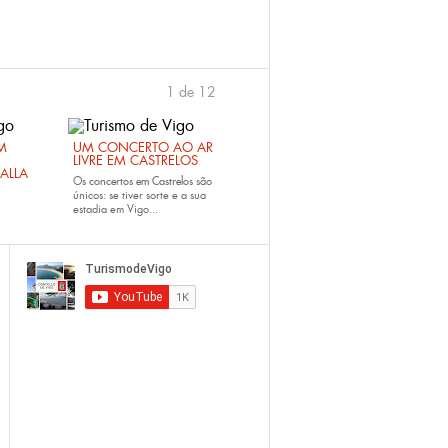
1 de 12
›
M
UM CONCERTO AO AR
LIVRE EM CASTRELOS
ALLA
Os
concertos em Castrelos
são
únicos: se tiver sorte e a sua
estadia em Vigo...