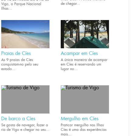
de chegar...
Vigo, o Parque Nacional
Ilhas...
Praias de Cíes
Acampar em Cíes
As 9 praias de Cíes
A única maneira de acampar
conquistam-no pelo seu
em Cíes é reservando um
estado...
lugar no...
De barco a Cíes
Mergulho em Cíes
Se gosta de navegar, fazer a
Praticar mergulho nas Ilhas
ria de Vigo e chegar no seu...
Cíes é uma das experiências
mais...