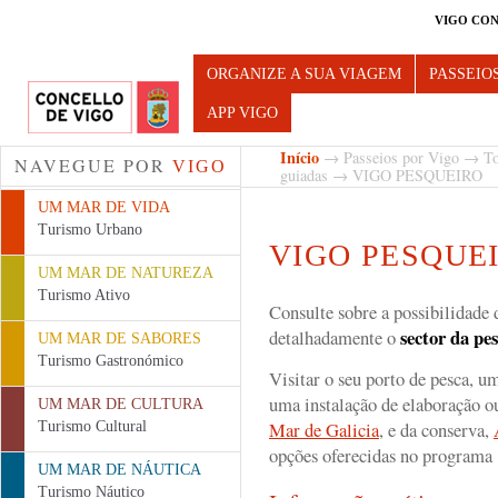
VIGO CON
Turismo de Vigo
ORGANIZE A SUA VIAGEM
PASSEIO
APP VIGO
Início
→
Passeios por Vigo
→
To
NAVEGUE POR
VIGO
guiadas
→ VIGO PESQUEIRO
UM MAR DE VIDA
Turismo Urbano
VIGO PESQUE
UM MAR DE NATUREZA
Turismo Ativo
Consulte sobre a possibilidade 
sector da pe
detalhadamente o
UM MAR DE SABORES
Turismo Gastronómico
Visitar o seu porto de pesca, u
uma instalação de elaboração 
UM MAR DE CULTURA
Mar de Galicia
, e da conserva,
Turismo Cultural
opções oferecidas no programa 
UM MAR DE NÁUTICA
Turismo Náutico