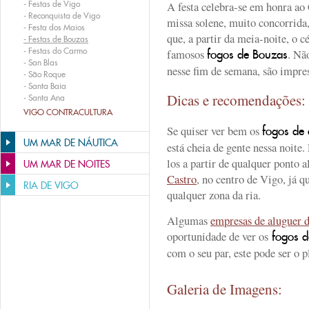
-
Festas de Vigo
A festa celebra-se em honra ao 
-
Reconquista de Vigo
missa solene, muito concorrid
-
Festa dos Maios
que, a partir da meia-noite, o c
-
Festas de Bouzas
-
Festas do Carmo
famosos
. Nã
fogos de Bouzas
-
San Blas
nesse fim de semana, são impre
-
São Roque
-
Santa Baia
Dicas e recomendações
-
Santa Ana
VIGO CONTRACULTURA
Se quiser ver bem os
fogos de a
UM MAR DE NÁUTICA
está cheia de gente nessa noite.
los a partir de qualquer ponto 
UM MAR DE NOITES
Castro
, no centro de Vigo, já q
RIA DE VIGO
qualquer zona da ria.
Algumas
empresas de aluguer 
oportunidade de ver os
fogos d
com o seu par, este pode ser o p
Galeria de Imagens: