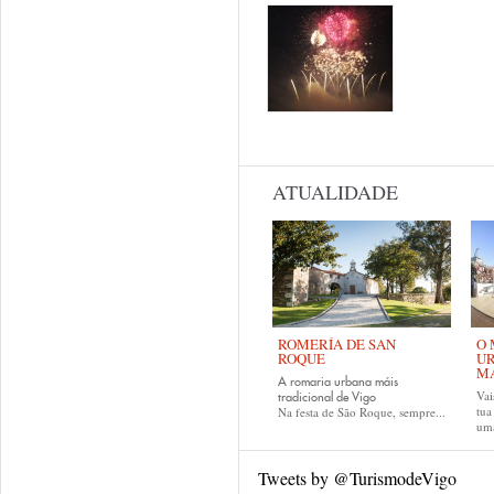
ATUALIDADE
ROMERÍA DE SAN
O 
ROQUE
UR
MA
A romaria urbana máis
Vai
tradicional de Vigo
tu
Na festa de São Roque, sempre...
uma
Tweets by @TurismodeVigo