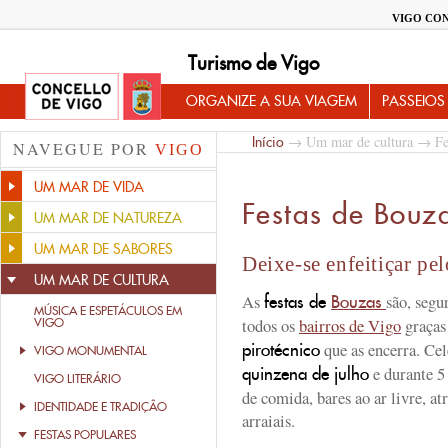
VIGO CO
Turismo de Vigo
ORGANIZE A SUA VIAGEM
PASSEIOS
→
Um mar de cultura
→
Fe
Início
NAVEGUE POR
VIGO
UM MAR DE VIDA
Festas de Bouz
UM MAR DE NATUREZA
UM MAR DE SABORES
Deixe-se enfeitiçar pe
UM MAR DE CULTURA
As
são, segu
festas de
Bouzas
MÚSICA E ESPETÁCULOS EM
todos os
bairros de Vigo
graças
VIGO
que as encerra. Ce
pirotécnico
VIGO MONUMENTAL
e durante 5
quinzena de julho
VIGO LITERÁRIO
de comida, bares ao ar livre, at
IDENTIDADE E TRADIÇÂO
arraiais.
FESTAS POPULARES