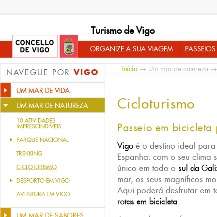
Turismo de Vigo
ORGANIZE A SUA VIAGEM
PASSEIOS
Início
→
Um mar de natureza
→ 
VIGO
NAVEGUE POR
UM MAR DE VIDA
Cicloturismo
UM MAR DE NATUREZA
10 ATIVIDADES
Passeio em bicicleta 
IMPRESCINDÍVEIS
PARQUE NACIONAL
Vigo
é o destino ideal par
TREKKING
Espanha: com o seu clima 
único em todo o
sul da Gal
CICLOTURISMO
mar, os seus magníficos mo
DESPORTO EM VIGO
Aqui poderá desfrutar em t
AVENTURA EM VIGO
rotas em bicicleta
.
UM MAR DE SABORES