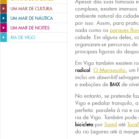
Apesar das suas famosas e
complexa, existem imensos 
UM MAR DE CULTURA
ambiente natural da cidade
UM MAR DE NÁUTICA
por isso. Assim, para prati
UM MAR DE NOITES
nada como os
parques flor
cidade. Em alguns deles, 
RIA DE VIGO
organizam-se percursos d
principais figuras do despo
Em Vigo também existem ro
radical
:
O Marisquiño
, um 
inclui um
down-hill
selvagem
e exibições de
BMX
de nível
No entanto, se pretende f
Vigo e pedalar tranquilo, 
perfeita: paralela à ria e 
ria de Vigo. Também pode
bicicleta
por
Samil
até
Toral
do rio Lagares até à marg