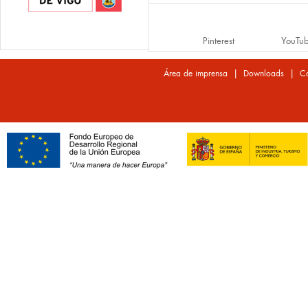
Pinterest
YouTu
|
|
Área de imprensa
Downloads
Co