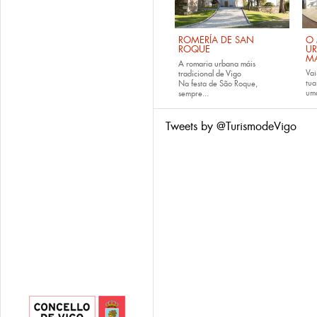
ROMERÍA DE SAN
O 
ROQUE
U
M
A romaria urbana máis
Vai
tradicional de Vigo
tu
Na festa de São Roque,
uma
sempre...
Tweets by @TurismodeVigo