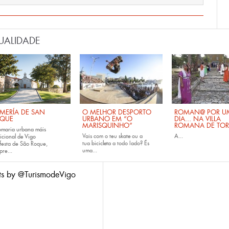
UALIDADE
MERÍA DE SAN
O MELHOR DESPORTO
ROMAN@ POR U
QUE
URBANO EM “O
DIA... NA VILLA
MARISQUINHO”
ROMANA DE TOR
omaria urbana máis
Vais com o teu
skate
ou a
A...
icional de Vigo
tua
bicicleta
a todo lado? És
festa de São Roque,
uma...
pre...
ts by @TurismodeVigo