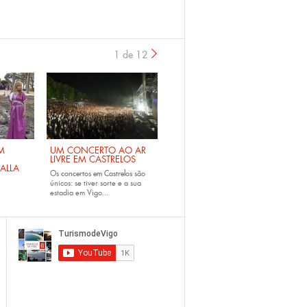
1 de 12
›
M
UM CONCERTO AO AR
LIVRE EM CASTRELOS
ALLA
Os
concertos em Castrelos
são
únicos: se tiver sorte e a sua
estadia em Vigo...