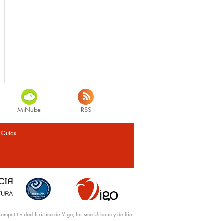
MiNube
RSS
|
Guias
ompetitividad Turística de Vigo, Turismo Urbano y de Ría.