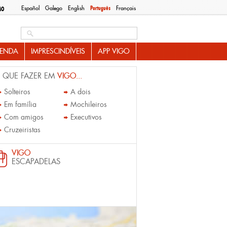
Español
Galego
English
Português
Français
MO
Search this site
ENDA
IMPRESCINDÍVEIS
APP VIGO
 QUE FAZER EM
VIGO...
Solteiros
A dois
Em família
Mochileiros
Com amigos
Executivos
Cruzeiristas
VIGO
ESCAPADELAS