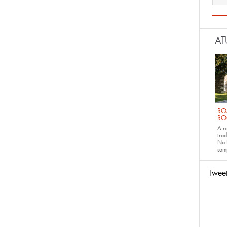
AT
RO
RO
A r
trad
Na 
sem
Twee