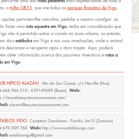
 percorrer uma das
rotas pedestres
mais espetaculares de toda a
za, o
trilho GR53
, que une todos os
parques florestais de Vigo
.
s opções permitem-lhe caminhar, pedalar e mesmo cavalgar: se
dir fazer uma
rota equestre em Vigo
, tenha em consideração que
igo não é permitido entrar a cavalo na zona urbana; no entanto,
tem dois
estábulos
em Vigo e nas suas imediações, onde o animal
rá descansar e recuperar após o duro trajeto. Aqui, poderá
ém obter informação acerca dos possíveis itinerários e
rotas a
lo em Vigo
.
UB HIPICO ALAZÁN
Alto de San Cosme, s/n Herville (Mos)
f:
Web:
666 966 510 - 639149689 (Boxes)
tp://escuelaequitacionsancosme.com/
ail:
alazan@equitacionsancosme.com
TABLOS VIGO
Carretera Gondomar - Porriño, km10 (Zamáns)
f:
Web:
670 509 760
http://www.establosvigo.com
ail:
establosvigo@gmail.com