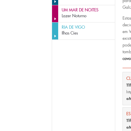
para
Gali
UM MAR DE NOITES
Lazer Noturno
Esta
deci
RIA DE VIGO
em V
Ilhas Cíes
exis
pode
tamb
cava
CL
Tl
ht
eM
ES
Tl
eM