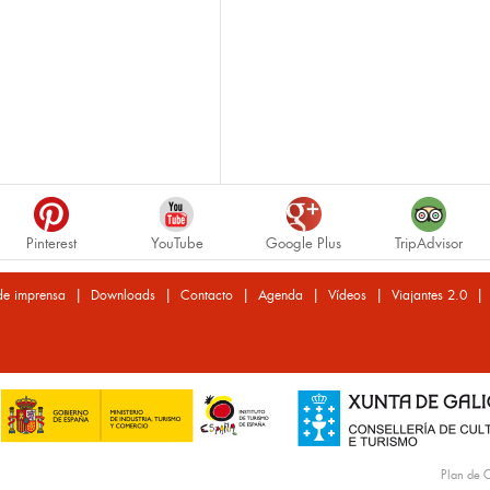
Pinterest
YouTube
Google Plus
TripAdvisor
|
|
|
|
|
de imprensa
Downloads
Contacto
Agenda
Vídeos
Viajantes 2.0
Plan de C