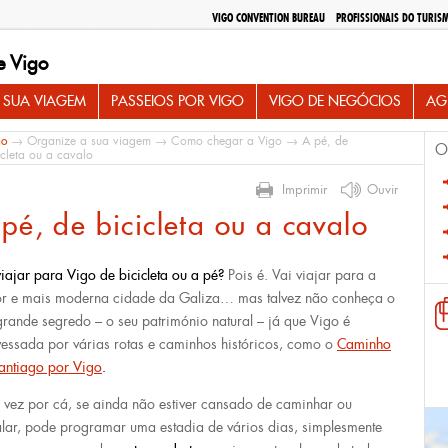
VIGO CONVENTION BUREAU
PROFISSIONAIS DO TURIS
e Vigo
 SUA VIAGEM
PASSEIOS POR VIGO
VIGO DE NEGÓCIOS
AG
io
→
Organize a sua viagem
→
Como chegar a Vigo
→ A pé, de
O
icleta ou a cavalo
Imprimir
Ouvir
pé, de bicicleta ou a cavalo
iajar para Vigo de bicicleta ou a pé?
Pois é. Vai viajar para a
r e mais moderna cidade da Galiza… mas talvez não conheça o
grande segredo – o seu património natural – já que Vigo é
vessada por várias rotas e caminhos históricos, como o
Caminho
antiago por Vigo
.
vez por cá, se ainda não estiver cansado de caminhar ou
lar, pode programar uma estadia de vários dias, simplesmente