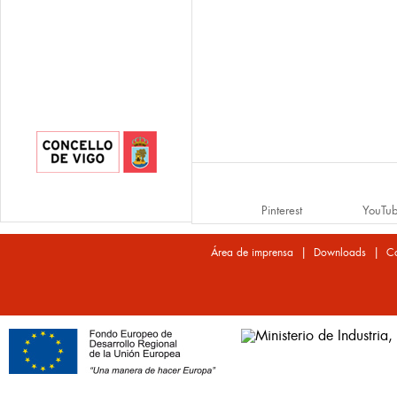
Pinterest
YouTu
|
|
Área de imprensa
Downloads
Co