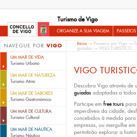
Turismo de Vigo
ORGANIZE A SUA VIAGEM
PASSEIOS
Início
→
Passeios por Vigo
→
T
VIGO
NAVEGUE POR
guiadas
→ VIGO TURISTICO
UM MAR DE VIDA
Turismo Urbano
VIGO TURISTI
UM MAR DE NATUREZA
Turismo Ativo
Descubra Vigo através de 
guiadas
adaptadas a todos o
UM MAR DE SABORES
Turismo Gastronómico
Participe em
free tours
para 
imperdíveis da cidade, desf
UM MAR DE CULTURA
Turismo Cultural
concebidos à medida para 
empresas, ou mergulhe em
UM MAR DE NÁUTICA
permitirão explorar a histór
Turismo Náutico