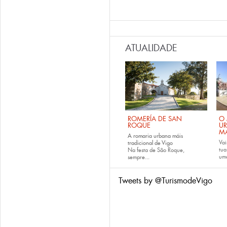
ATUALIDADE
ROMERÍA DE SAN
O 
ROQUE
U
M
A romaria urbana máis
Vai
tradicional de Vigo
tu
Na festa de São Roque,
uma
sempre...
Tweets by @TurismodeVigo