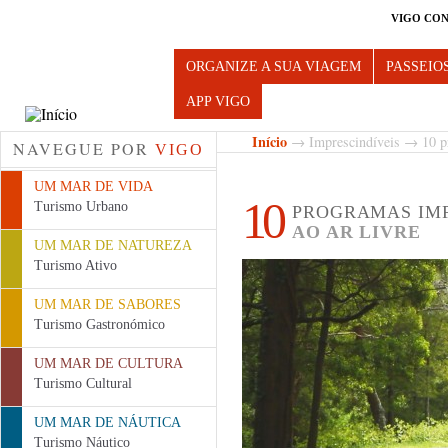
VIGO CON
Turismo de Vigo
ORGANIZE A SUA VIAGEM
PASSEIO
APP VIGO
Início
→
Imprescindíveis
→ 10 pr
NAVEGUE POR
VIGO
UM MAR DE VIDA
10
Turismo Urbano
PROGRAMAS IMP
AO AR LIVRE
UM MAR DE NATUREZA
Turismo Ativo
UM MAR DE SABORES
Turismo Gastronómico
UM MAR DE CULTURA
Turismo Cultural
UM MAR DE NÁUTICA
Turismo Náutico