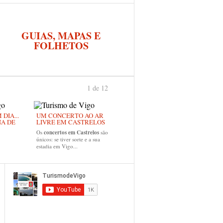
GUIAS, MAPAS E
FOLHETOS
1 de 12
›
DIA...
UM CONCERTO AO AR
NA DE
LIVRE EM CASTRELOS
Os
concertos em Castrelos
são
únicos: se tiver sorte e a sua
estadia em Vigo...