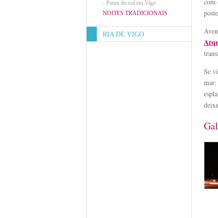
com 
-
Pores do sol em Vigo
poste
NOITES TRADICIONAIS
Aven
RIA DE VIGO
Arqu
tran
Se v
mar:
espla
deixa
Gal