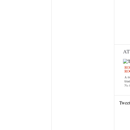
AT
RO
RO
A r
tra
Na f
Twee