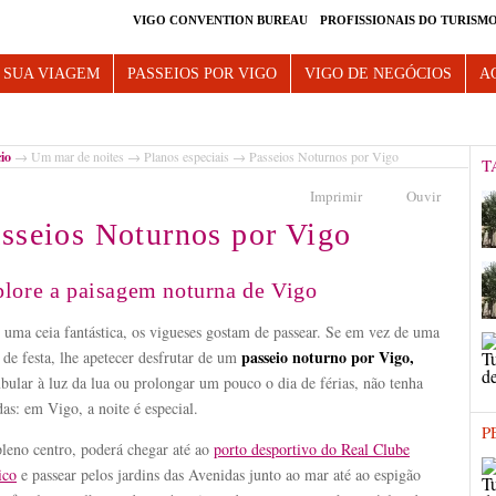
VIGO CONVENTION BUREAU
PROFISSIONAIS DO TURISM
e Vigo
 SUA VIAGEM
PASSEIOS POR VIGO
VIGO DE NEGÓCIOS
A
cio
→
Um mar de noites
→
Planos especiais
→ Passeios Noturnos por Vigo
T
Imprimir
Ouvir
sseios Noturnos por Vigo
lore a paisagem noturna de Vigo
 uma ceia fantástica, os vigueses gostam de passear. Se em vez de uma
passeio noturno por Vigo,
 de festa, lhe apetecer desfrutar de um
ular à luz da lua ou prolongar um pouco o dia de férias, não tenha
as: em Vigo, a noite é especial.
P
leno centro, poderá chegar até ao
porto desportivo do Real Clube
ico
e passear pelos jardins das Avenidas junto ao mar até ao espigão