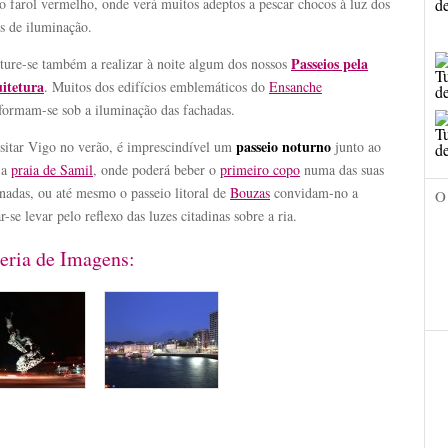
o farol vermelho, onde verá muitos adeptos a pescar chocos à luz dos
s de iluminação.
Passeios pela
ture-se também a realizar à noite algum dos nossos
itetura
. Muitos dos edifícios emblemáticos do
Ensanche
sformam-se sob a iluminação das fachadas.
passeio noturno
isitar Vigo no verão, é imprescindível um
junto ao
 a
praia de Samil
, onde poderá beber o
primeiro copo
numa das suas
nadas, ou até mesmo o passeio litoral de
Bouzas
convidam-no a
O
r-se levar pelo reflexo das luzes citadinas sobre a ria.
eria de Imagens: