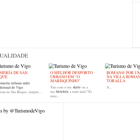
UALIDADE
MERÍA DE SAN
O MELHOR DESPORTO
ROMAN@ POR UM 
QUE
URBANO EM “O
NA VILLA ROMA
MARISQUINHO”
TORALLA
omaria urbana máis
Vais com o teu
skate
ou a
A...
dicional de Vigo
tua
bicicleta
a todo lado? És
esta de São Roque, sempre...
uma...
ts by @TurismodeVigo