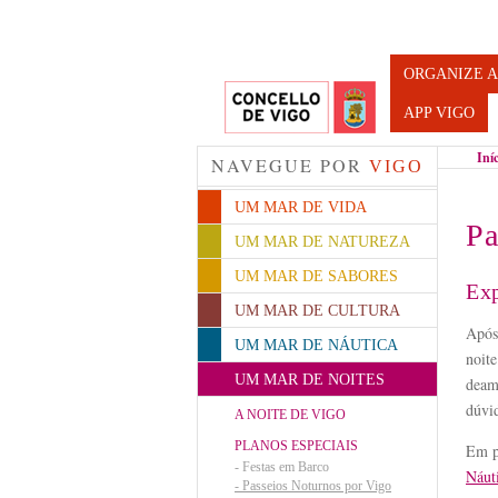
Turismo d
ORGANIZE A
APP VIGO
Iní
NAVEGUE POR
VIGO
UM MAR DE VIDA
Pa
UM MAR DE NATUREZA
UM MAR DE SABORES
Exp
UM MAR DE CULTURA
Após
UM MAR DE NÁUTICA
noite
UM MAR DE NOITES
deamb
dúvid
A NOITE DE VIGO
PLANOS ESPECIAIS
Em p
-
Festas em Barco
Náut
-
Passeios Noturnos por Vigo