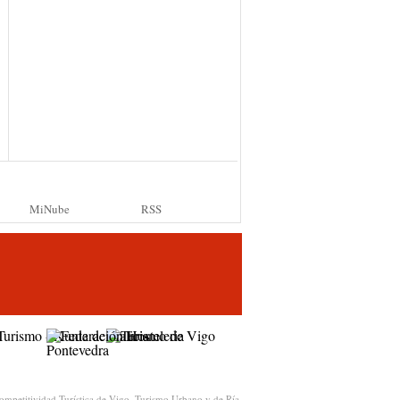
MiNube
RSS
ompetitividad Turística de Vigo, Turismo Urbano y de Ría.