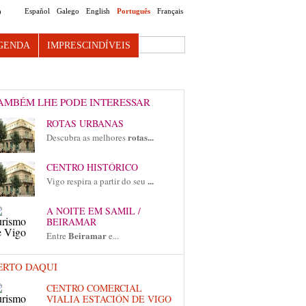
Español
Galego
English
Português
Français
O
Search this site
GENDA
IMPRESCINDÍVEIS
AMBÉM LHE PODE INTERESSAR
ROTAS URBANAS
rotas...
Descubra as melhores
CENTRO HISTÓRICO
...
Vigo respira a partir do seu
A NOITE EM SAMIL /
BEIRAMAR
Beiramar
Entre
e...
ERTO DAQUI
CENTRO COMERCIAL
VIALIA ESTACIÓN DE VIGO