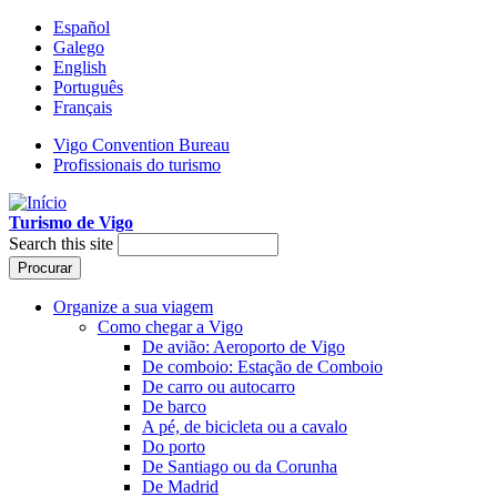
Español
Galego
English
Português
Français
Vigo Convention Bureau
Profissionais do turismo
Turismo de Vigo
Search this site
Organize a sua viagem
Como chegar a Vigo
De avião: Aeroporto de Vigo
De comboio: Estação de Comboio
De carro ou autocarro
De barco
A pé, de bicicleta ou a cavalo
Do porto
De Santiago ou da Corunha
De Madrid