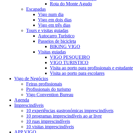
Rota do Monte Agudo
Escapadas
Vigo num dia
Vigo em dois dias
Vigo em três dias
Tours e visitas guiadas
Autocarro Turístico
Passeios de bicicleta
BIKING VIGO
Visitas guiadas
VIGO PESQUEIRO
VIGO TURISTICO
Visita ao porto para profissionais e estudan
Visita ao porto para escolares
Vigo de Negócios
Feiras profissionais
Profissionais do turismo
Vigo Convention Bureau
Agenda
Imprescindíveis
10 experiências gastronómicas imprescindíveis
10 programas imprescindíveis ao ar livre
10 ruas imprescindíveis
10 visitas imprescindíveis
APP VIGO