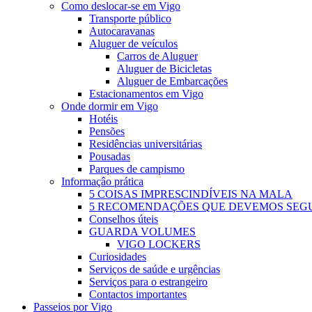
Como deslocar-se em Vigo
Transporte público
Autocaravanas
Aluguer de veículos
Carros de Aluguer
Aluguer de Bicicletas
Aluguer de Embarcações
Estacionamentos em Vigo
Onde dormir em Vigo
Hotéis
Pensões
Residências universitárias
Pousadas
Parques de campismo
Informaçâo prática
5 COISAS IMPRESCINDÍVEIS NA MALA
5 RECOMENDAÇÕES QUE DEVEMOS SEGUIR
Conselhos úteis
GUARDA VOLUMES
VIGO LOCKERS
Curiosidades
Serviços de saúde e urgências
Serviços para o estrangeiro
Contactos importantes
Passeios por Vigo