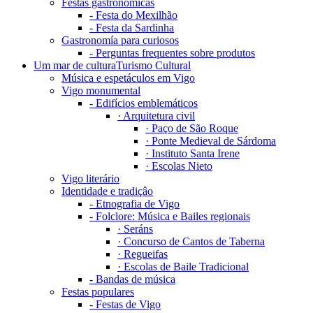
Festas gastronómicas
-
Festa do Mexilhão
-
Festa da Sardinha
Gastronomía para curiosos
-
Perguntas frequentes sobre produtos
Um mar de cultura
Turismo Cultural
Música e espetáculos em Vigo
Vigo monumental
-
Edifícios emblemáticos
·
Arquitetura civil
·
Paço de São Roque
·
Ponte Medieval de Sárdoma
·
Instituto Santa Irene
·
Escolas Nieto
Vigo literário
Identidade e tradiçâo
-
Etnografia de Vigo
-
Folclore: Música e Bailes regionais
·
Seráns
·
Concurso de Cantos de Taberna
·
Regueifas
·
Escolas de Baile Tradicional
-
Bandas de música
Festas populares
-
Festas de Vigo