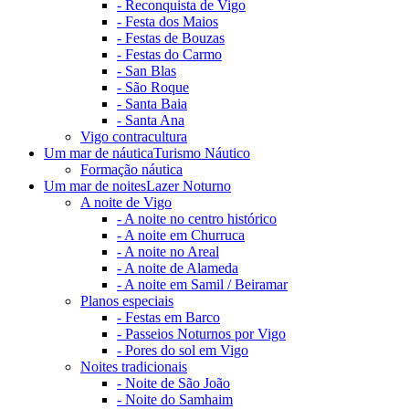
-
Reconquista de Vigo
-
Festa dos Maios
-
Festas de Bouzas
-
Festas do Carmo
-
San Blas
-
São Roque
-
Santa Baia
-
Santa Ana
Vigo contracultura
Um mar de náutica
Turismo Náutico
Formação náutica
Um mar de noites
Lazer Noturno
A noite de Vigo
-
A noite no centro histórico
-
A noite em Churruca
-
A noite no Areal
-
A noite de Alameda
-
A noite em Samil / Beiramar
Planos especiais
-
Festas em Barco
-
Passeios Noturnos por Vigo
-
Pores do sol em Vigo
Noites tradicionais
-
Noite de São João
-
Noite do Samhaim