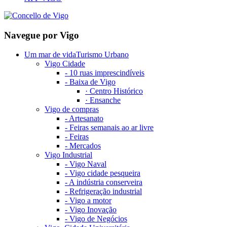
Navegue por
Vigo
Um mar de vida
Turismo Urbano
Vigo Cidade
-
10 ruas imprescindíveis
-
Baixa de Vigo
·
Centro Histórico
·
Ensanche
Vigo de compras
-
Artesanato
-
Feiras semanais ao ar livre
-
Feiras
-
Mercados
Vigo Industrial
-
Vigo Naval
-
Vigo cidade pesqueira
-
A indústria conserveira
-
Refrigeração industrial
-
Vigo a motor
-
Vigo Inovação
-
Vigo de Negócios