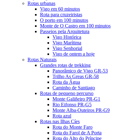
Rotas urbanas
Vigo em 60 minutos
Rota para cruzeiristas
O porto em 100 minutos
Monte de O Castro em 100 minutos
Passeios pela Arquitetura
Vigo Histórica
Vigo Marítima
Vigo Senhorial
Vigo de ontem a hoje
Rotas Naturais
Grandes rotas de trekking
Panorâmico de Vigo GR-53
Trilho As Greas GR-58
Rota da Água
Caminho de Santiago
Rotas de pequeno percurso
Monte Galiñeiro PR-G1
Rio Eifonso PR-G5
Monte Alba-Outeiros PR-G9
Rota azul
Rotas nas Ilhas Cíes
Rota do Monte Faro
Rota do Farol de A Porta
Rota do Alto do Príncipe