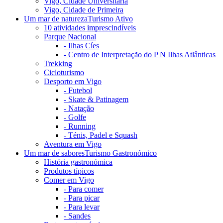
Vigo, Cidade Universitária
Vigo, Cidade de Primeira
Um mar de natureza
Turismo Ativo
10 atividades imprescindíveis
Parque Nacional
-
Ilhas Cíes
-
Centro de Interpretação do P N Ilhas Atlânticas
Trekking
Cicloturismo
Desporto em Vigo
-
Futebol
-
Skate & Patinagem
-
Natação
-
Golfe
-
Running
-
Ténis, Padel e Squash
Aventura em Vigo
Um mar de sabores
Turismo Gastronómico
História gastronómica
Produtos típicos
Comer em Vigo
-
Para comer
-
Para picar
-
Para levar
-
Sandes