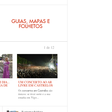
GUIAS, MAPAS E
FOLHETOS
1 de 12
›
DIA...
UM CONCERTO AO AR
NA DE
LIVRE EM CASTRELOS
Os
são
concertos em Castrelos
únicos: se tiver sorte e a sua
estadia em Vigo...