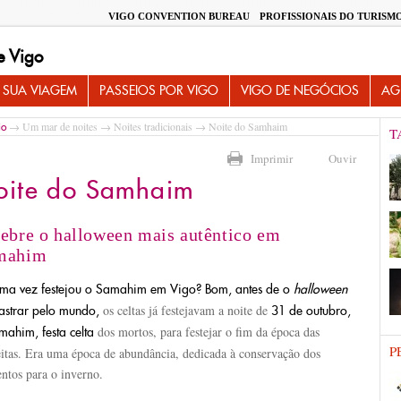
VIGO CONVENTION BUREAU
PROFISSIONAIS DO TURISM
e Vigo
 SUA VIAGEM
PASSEIOS POR VIGO
VIGO DE NEGÓCIOS
AG
→
Um mar de noites
→
Noites tradicionais
→ Noite do Samhaim
io
T
Imprimir
Ouvir
oite do Samhaim
ebre o halloween mais autêntico em
mahim
ma vez festejou o Samahim em Vigo? Bom, antes de o
halloween
os celtas já festejavam a noite de
lastrar pelo mundo,
31 de outubro,
dos mortos, para festejar o fim da época das
mahim, festa celta
P
eitas. Era uma época de abundância, dedicada à conservação dos
ntos para o inverno.