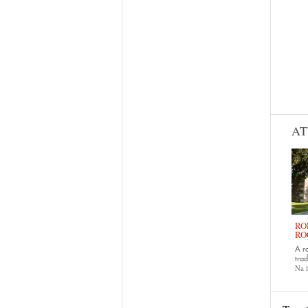
AT
RO
RO
A r
trad
Na f