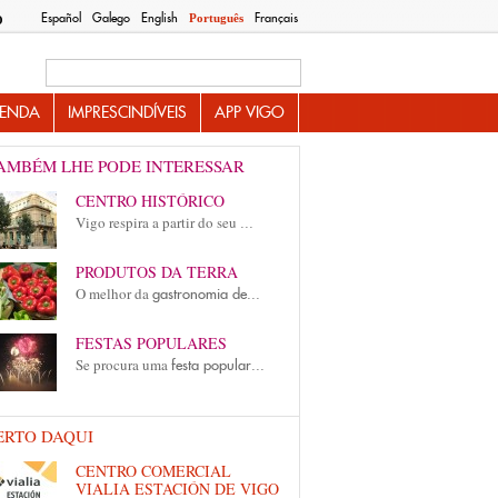
Español
Galego
English
Français
Português
O
Search this site
ENDA
IMPRESCINDÍVEIS
APP VIGO
AMBÉM LHE PODE INTERESSAR
CENTRO HISTÓRICO
Vigo respira a partir do seu
...
PRODUTOS DA TERRA
O melhor da
gastronomia de...
FESTAS POPULARES
Se procura uma
festa popular...
ERTO DAQUI
CENTRO COMERCIAL
VIALIA ESTACIÓN DE VIGO