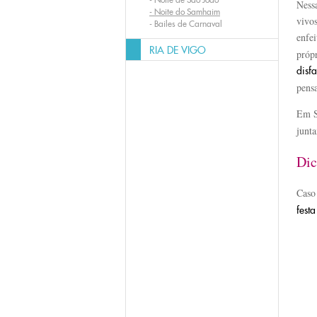
Nessa
-
Noite do Samhaim
vivos
-
Bailes de Carnaval
enfe
RIA DE VIGO
própr
disf
pensa
Em S
junt
Dic
Caso
fest