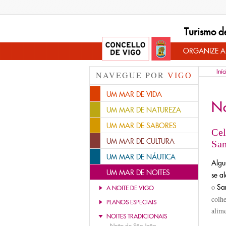
Turismo d
ORGANIZE A
Iníc
NAVEGUE POR
VIGO
UM MAR DE VIDA
N
UM MAR DE NATUREZA
UM MAR DE SABORES
Cel
UM MAR DE CULTURA
Sa
UM MAR DE NÁUTICA
Algu
UM MAR DE NOITES
se a
o
Sa
A NOITE DE VIGO
colh
PLANOS ESPECIAIS
alime
NOITES TRADICIONAIS
-
Noite de São João