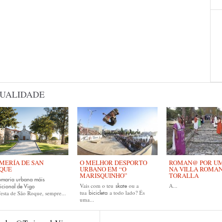
UALIDADE
MERÍA DE SAN
O MELHOR DESPORTO
ROMAN@ POR UM 
QUE
URBANO EM “O
NA VILLA ROMA
MARISQUINHO”
TORALLA
omaria urbana máis
Vais com o teu
ou a
A...
skate
icional de Vigo
tua
a todo lado? És
esta de São Roque, sempre...
bicicleta
uma...