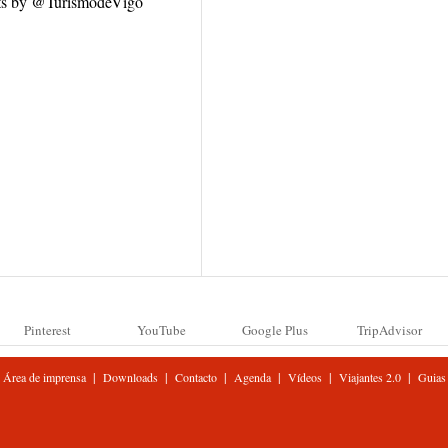
ts by @TurismodeVigo
Pinterest
YouTube
Google Plus
TripAdvisor
|
|
|
|
|
|
Área de imprensa
Downloads
Contacto
Agenda
Vídeos
Viajantes 2.0
Guias