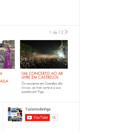
1 de 12
›
M
UM CONCERTO AO AR
LIVRE EM CASTRELOS
ALLA
Os
concertos em Castrelos
são
únicos: se tiver sorte e a sua
estadia em Vigo...