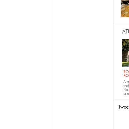
AT
RO
RO
A r
trad
Na 
sem
Twee