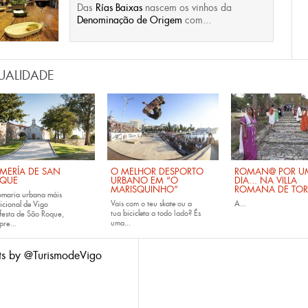
Das
Rías Baixas
nascem os vinhos da
Denominação de Origem
com...
UALIDADE
MERÍA DE SAN
O MELHOR DESPORTO
ROMAN@ POR U
QUE
URBANO EM “O
DIA... NA VILLA
MARISQUINHO”
ROMANA DE TOR
omaria urbana máis
Vais com o teu
skate
ou a
A...
icional de Vigo
tua
bicicleta
a todo lado? És
festa de São Roque,
uma...
pre...
ts by @TurismodeVigo