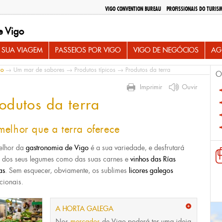
VIGO CONVENTION BUREAU
PROFISSIONAIS DO TURIS
e Vigo
 SUA VIAGEM
PASSEIOS POR VIGO
VIGO DE NEGÓCIOS
AG
io
→
Um mar de sabores
→
Produtos típicos
→ Produtos da terra
O
Imprimir
Ouvir
odutos da terra
melhor que a terra oferece
elhor da
gastronomia de Vigo
é a sua variedade, e desfrutará
o dos seus legumes como das suas carnes e
vinhos das Rías
as
. Sem esquecer, obviamente, os sublimes
licores galegos
icionais.
A HORTA GALEGA
Nos
mercados
de Vigo poderá ter uma ideia