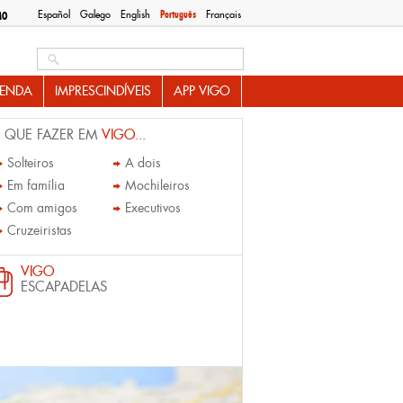
Español
Galego
English
Português
Français
MO
Search this site
ENDA
IMPRESCINDÍVEIS
APP VIGO
 QUE FAZER EM
VIGO...
Solteiros
A dois
Em família
Mochileiros
Com amigos
Executivos
Cruzeiristas
VIGO
ESCAPADELAS