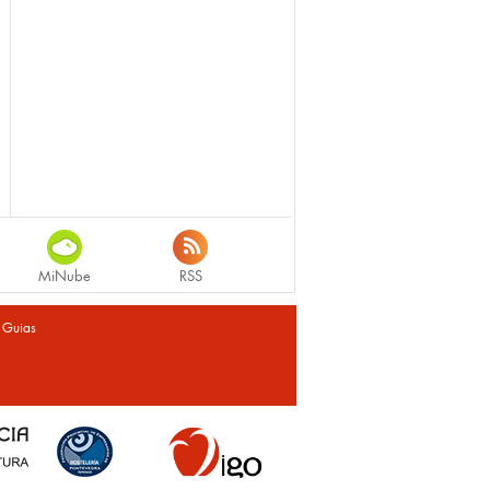
MiNube
RSS
|
Guias