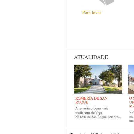
Para levar
ATUALIDADE
ROMERÍA DE SAN
O 
ROQUE
UR
MA
A romaria urbana máis
Vai
tradicional de Vigo
tu
Na festa de São Roque, sempre...
uma