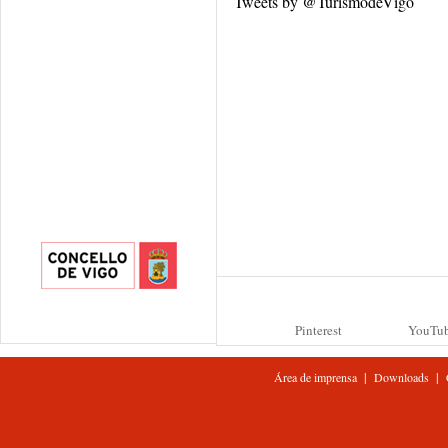
Tweets by @TurismodeVigo
Pinterest
YouTu
|
|
Área de imprensa
Downloads