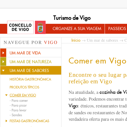
Turismo de Vigo
ORGANIZE A SUA VIAGEM
PASSEIOS
→
Um mar de sabores
→ Co
Início
NAVEGUE POR
VIGO
UM MAR DE VIDA
Comer em Vigo
UM MAR DE NATUREZA
UM MAR DE SABORES
Encontre o seu lugar p
HISTÓRIA GASTRONÓMICA
refeição em Vigo
PRODUTOS TÍPICOS
Na atualidade, a
cozinha de V
COMER EM VIGO
variedade. Podemos encontrar t
-
Para comer
: étnicos, restaurantes trad
Vigo
-
Para picar
-
Para levar
de sandes ou restaurantes de N
-
Sandes
verdadeira oferta para os mais d
FESTAS GASTRONÓMICAS