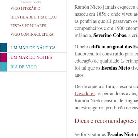
·
Escolas Nieto
Ramón Nieto jamais esqueceu o
VIGO LITERÁRIO
nasceu em 1856 e onde viveu at
IDENTIDADE E TRADIÇÂO
as penúrias que ali passavam os
FESTAS POPULARES
companheiros e em 1900 encome
Severino Cobas
infância,
, a cr
VIGO CONTRACULTURA
edifício original das E
O belo
UM MAR DE NÁUTICA
Ludoteca, foi construído para c
UM MAR DE NOITES
educação de qualidade às crianç
Escolas Nieto
foi tal que as
tiv
RIA DE VIGO
anos.
Desde aquela altura, a escola c
Lavadores
respeitando as avanç
Ramón Nieto: ensino de línguas 
no estrangeiro, proibição de ca
Dicas e recomendações
Escolas Nieto
Se for visitar as