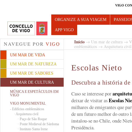
VIGO CON
Turismo de Vigo
ORGANIZE A SUA VIAGEM
PASSEIO
APP VIGO
Início
→
Um mar de cultura
→
V
NAVEGUE POR
VIGO
emblemáticos
→
Arquitetura civil
UM MAR DE VIDA
UM MAR DE NATUREZA
Escolas Nieto
UM MAR DE SABORES
Descubra a história d
UM MAR DE CULTURA
MÚSICA E ESPETÁCULOS EM
arquitetu
Caso se interesse por
VIGO
Escolas Nie
deixar de visitar as
VIGO MONUMENTAL
milhares de emigrantes que pa
-
Edifícios emblemáticos
de um futuro melhor do outro l
·
Arquitetura civil
·
Paço de São Roque
instalou-se no Chile, onde Niet
·
Ponte Medieval de Sárdoma
Presidência.
·
Instituto Santa Irene