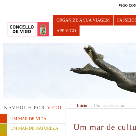
VIGO CON
Turismo de Vigo
ORGANIZE A SUA VIAGEM
PASSEIO
APP VIGO
Início
→ Um mar de cultura
NAVEGUE POR
VIGO
UM MAR DE VIDA
Um mar de cultu
UM MAR DE NATUREZA