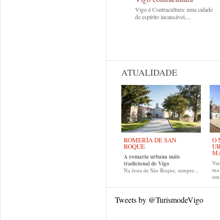
Vigo é Contracultura: uma cidade
de espírito incansável,...
ATUALIDADE
ROMERÍA DE SAN
O 
ROQUE
UR
MA
A romaria urbana máis
Vai
tradicional de Vigo
tu
Na festa de São Roque, sempre...
uma
Tweets by @TurismodeVigo