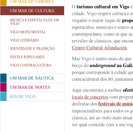
UM MAR DE SABORES
turismo cultural em Vigo
O
é
UM MAR DE CULTURA
cidade. Vigo respira cultura e
propo
viajante o maior leque de
MÚSICA E ESPETÁCULOS EM
VIGO
espetáculos, musicais e teatro 
VIGO MONUMENTAL
contemporânea, como as que a
revisões de clássicos, que encon
VIGO LITERÁRIO
Centro Cultural Afundación
.
IDENTIDADE E TRADIÇÂO
FESTAS POPULARES
Mas Vigo é muito mais do que i
na Gali
berço do
underground
VIGO CONTRACULTURA
porque corresponde à cidade qu
contracultural dos 80, juntame
UM MAR DE NÁUTICA
UM MAR DE NOITES
ofert
Aqui encontrará a melhor
locais de concertos
com program
RIA DE VIGO
festivais de músi
desfrutar dos
imprescindíveis para todos os g
clássica, até ao
indie
mais atual
ver qual coincide com a sua vi