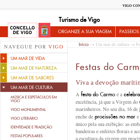
VIGO CO
Turismo de Vigo
ORGANIZE A SUA VIAGEM
PASSEIOS
→
Um mar de cultura
→
Fe
Início
NAVEGUE POR
VIGO
UM MAR DE VIDA
Festas do Car
UM MAR DE NATUREZA
UM MAR DE SABORES
Viva a devoção marít
UM MAR DE CULTURA
A
é a
festa do Carmo
celebra
MÚSICA E ESPETÁCULOS EM
excelência, já que a Virgem do
VIGO
marinheiros. No seu dia, 16 de 
VIGO MONUMENTAL
enche de
e
procissões no mar
VIGO LITERÁRIO
único pela sua exibição: as em
IDENTIDADE E TRADIÇÂO
bandeiras e enfeites florais e 
FESTAS POPULARES
a escultura da virgem em proci