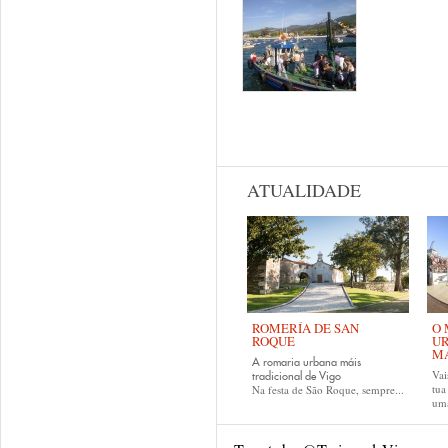
ATUALIDADE
ROMERÍA DE SAN
O 
ROQUE
UR
MA
A romaria urbana máis
Vai
tradicional de Vigo
tu
Na festa de São Roque, sempre...
uma