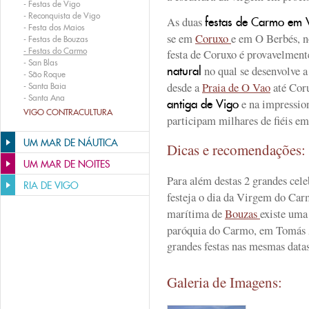
-
Festas de Vigo
-
Reconquista de Vigo
As duas
festas de Carmo em 
-
Festa dos Maios
se em
Coruxo
e em O Berbés, 
-
Festas de Bouzas
-
Festas do Carmo
festa de Coruxo é provavelment
-
San Blas
no qual se desenvolve a
natural
-
São Roque
desde a
Praia de O Vao
até Coru
-
Santa Baia
-
Santa Ana
e na impressio
antiga de Vigo
VIGO CONTRACULTURA
participam milhares de fiéis e
UM MAR DE NÁUTICA
Dicas e recomendações
UM MAR DE NOITES
Para além destas 2 grandes cel
RIA DE VIGO
festeja o dia da Virgem do Ca
marítima de
Bouzas
existe uma
paróquia do Carmo, em Tomás A
grandes festas nas mesmas datas
Galeria de Imagens: