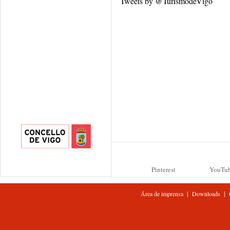
Tweets by @TurismodeVigo
Pinterest
YouTu
|
|
Área de imprensa
Downloads