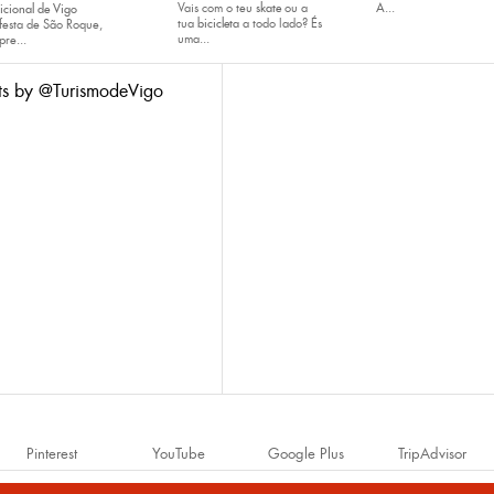
Vais com o teu
skate
ou a
A...
icional de Vigo
tua
bicicleta
a todo lado? És
festa de São Roque,
uma...
pre...
ts by @TurismodeVigo
Pinterest
YouTube
Google Plus
TripAdvisor