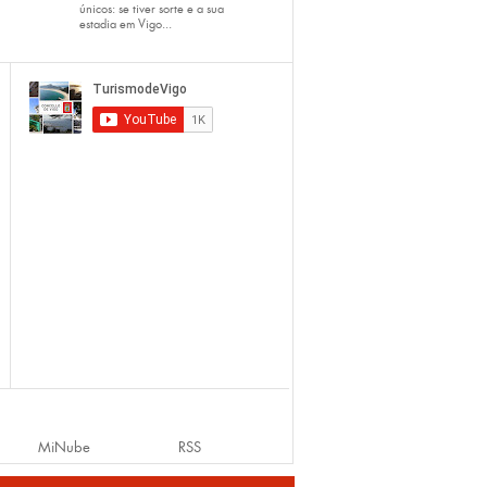
únicos: se tiver sorte e a sua
estadia em Vigo...
MiNube
RSS