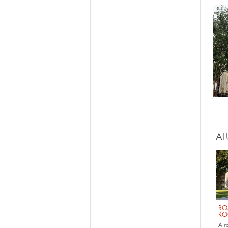
AT
RO
RO
A r