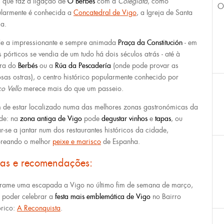
, que faz a ligação de
O Berbés
com a
Colegiata
, como
O
larmente é conhecida a
Concatedral de Vigo
, a Igreja de Santa
a.
e a impressionante e sempre animada
Praça da Constitución
- em
s pórticos se vendia de um tudo há dois séculos atrás - até à
ira do
Berbés
ou a
Rúa da Pescadería
(onde pode provar as
sas ostras), o centro histórico popularmente conhecido por
o Vello
merece mais do que um passeio.
 de estar localizado numa das melhores zonas gastronómicas da
de: na
zona antiga de Vigo
pode
degustar vinhos
e
tapas
, ou
ar-se a jantar num dos restaurantes históricos da cidade,
reando o melhor
peixe e marisco
de Espanha.
cas e recomendações:
rame uma escapada a Vigo no último fim de semana de março,
 poder celebrar a
festa mais emblemática de Vigo
no Bairro
órico:
A Reconquista
.