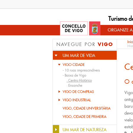
Turismo d
ORGANIZE A
Iníc
VIGO
NAVEGUE POR
His
UM MAR DE VIDA
Ce
VIGO CIDADE
-
10 ruas imprescindíveis
-
Baixa de Vigo
O 
·
Centro Histórico
·
Ensanche
VIGO DE COMPRAS
Vigo
anti
VIGO INDUSTRIAL
baru
VIGO, CIDADE UNIVERSITÁRIA
devo
VIGO, CIDADE DE PRIMEIRA
viel
esta
UM MAR DE NATUREZA