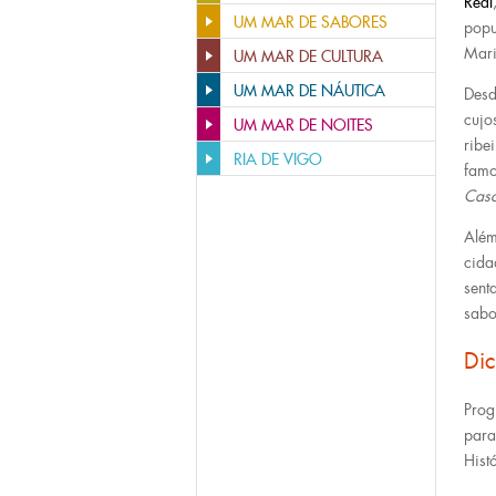
Real
UM MAR DE SABORES
popu
Mari
UM MAR DE CULTURA
UM MAR DE NÁUTICA
Desd
cujo
UM MAR DE NOITES
ribe
RIA DE VIGO
famo
Casc
Além
cida
sent
sabo
Di
Prog
para
Hist