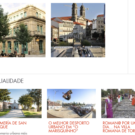
UALIDADE
MERÍA DE SAN
O MELHOR DESPORTO
ROMAN@ POR U
QUE
URBANO EM “O
DIA... NA VILLA
MARISQUINHO”
ROMANA DE TOR
omaria urbana máis