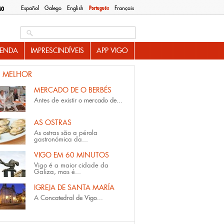
Español
Galego
English
Português
Français
MO
Search this site
ENDA
IMPRESCINDÍVEIS
APP VIGO
 MELHOR
MERCADO DE O BERBÉS
Antes de existir o
mercado de...
AS OSTRAS
As ostras são a pérola
gastronómica da...
VIGO EM 60 MINUTOS
Vigo é a maior cidade da
Galiza, mas é...
IGREJA DE SANTA MARÍA
A
Concatedral de Vigo...