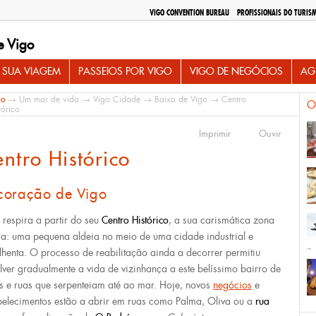
VIGO CONVENTION BUREAU
PROFISSIONAIS DO TURIS
e Vigo
 SUA VIAGEM
PASSEIOS POR VIGO
VIGO DE NEGÓCIOS
AG
io
→
Um mar de vida
→
Vigo Cidade
→
Baixa de Vigo
→ Centro
O
tórico
Imprimir
Ouvir
ntro Histórico
coração de Vigo
 respira a partir do seu
Centro Histórico
, a sua carismática zona
ga: uma pequena aldeia no meio de uma cidade industrial e
lhenta. O processo de reabilitação ainda a decorrer permitiu
lver gradualmente a vida de vizinhança a este belíssimo bairro de
as e ruas que serpenteiam até ao mar. Hoje, novos
negócios
e
belecimentos estão a abrir em ruas como Palma, Oliva ou a
rua