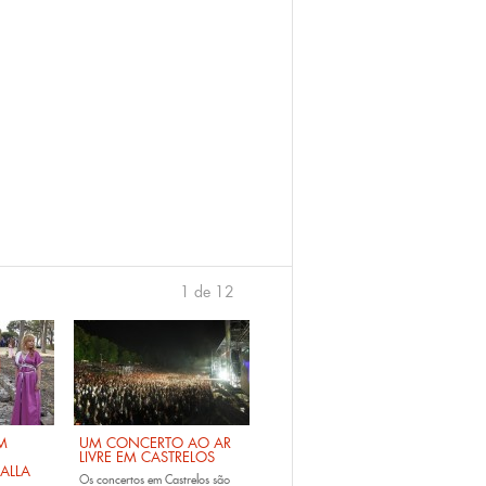
1 de 12
›
M
UM CONCERTO AO AR
LIVRE EM CASTRELOS
ALLA
Os
concertos em Castrelos
são