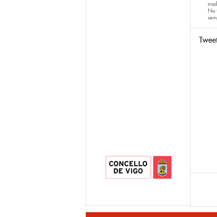
trad
Na 
sem
Twee