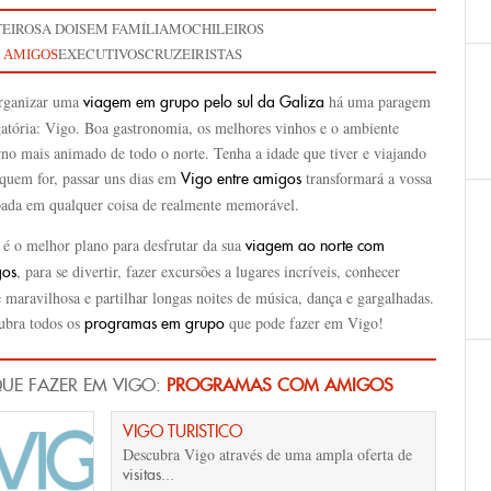
TEIROS
A DOIS
EM FAMÍLIA
MOCHILEIROS
EXECUTIVOS
CRUZEIRISTAS
 AMIGOS
rganizar uma
há uma paragem
viagem em grupo
pelo sul da Galiza
gatória: Vigo. Boa gastronomia, os melhores vinhos e o ambiente
rno mais animado de todo o norte. Tenha a idade que tiver e viajando
quem for, passar uns dias em
transformará a vossa
Vigo entre amigos
pada em qualquer coisa de realmente memorável.
 é o melhor plano para desfrutar da sua
viagem ao norte com
, para se divertir, fazer excursões a lugares incríveis, conhecer
gos
 maravilhosa e partilhar longas noites de música, dança e gargalhadas.
ubra todos os
que pode fazer em Vigo!
programas em grupo
UE FAZER EM VIGO:
PROGRAMAS COM AMIGOS
VIGO TURISTICO
Descubra Vigo através de uma ampla oferta de
visitas...