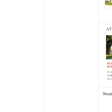
Pág
AT
RO
RO
A r
trad
Na f
Twee