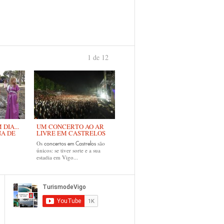
1 de 12
›
DIA...
UM CONCERTO AO AR
NA DE
LIVRE EM CASTRELOS
Os
são
concertos em Castrelos
únicos: se tiver sorte e a sua
estadia em Vigo...