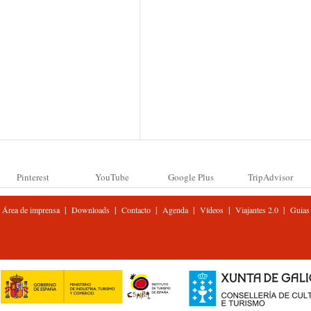
Pinterest
YouTube
Google Plus
TripAdvisor
|
|
|
|
|
|
Área de imprensa
Downloads
Contacto
Agenda
Vídeos
Viajantes 2.0
Guias