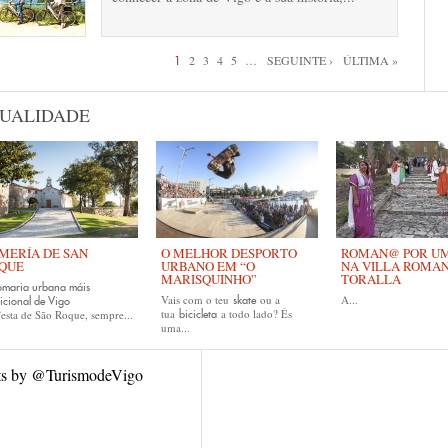
inas
2
3
4
5
…
SEGUINTE ›
ÚLTIMA »
1
UALIDADE
MERÍA DE SAN
O MELHOR DESPORTO
ROMAN@ POR UM 
QUE
URBANO EM “O
NA VILLA ROMA
MARISQUINHO”
TORALLA
omaria urbana máis
Vais com o teu
ou a
A...
skate
icional de Vigo
tua
a todo lado? És
esta de São Roque, sempre...
bicicleta
uma...
ts by @TurismodeVigo