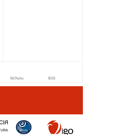
MiNube
RSS