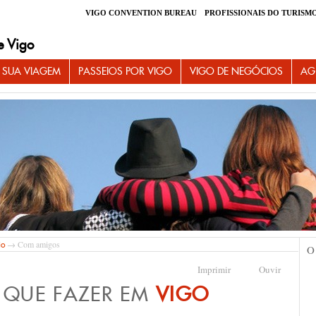
VIGO CONVENTION BUREAU
PROFISSIONAIS DO TURISM
e Vigo
 SUA VIAGEM
PASSEIOS POR VIGO
VIGO DE NEGÓCIOS
AG
→ Com amigos
io
O
Imprimir
Ouvir
 QUE FAZER EM
VIGO