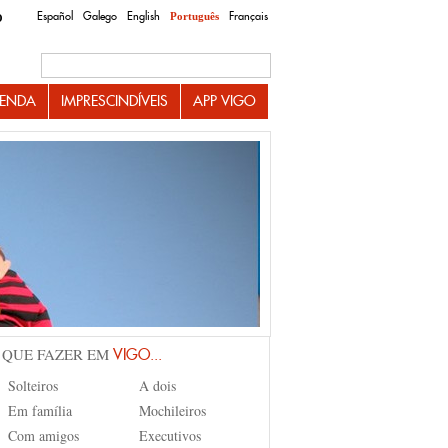
Español
Galego
English
Français
Português
O
Search this site
ENDA
IMPRESCINDÍVEIS
APP VIGO
 QUE FAZER EM
VIGO...
Solteiros
A dois
Em família
Mochileiros
Com amigos
Executivos