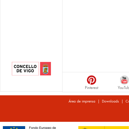
Pinterest
YouTu
|
|
Área de imprensa
Downloads
Co