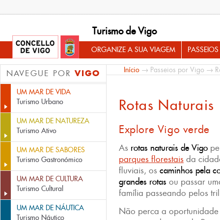
Turismo de Vigo
ORGANIZE A SUA VIAGEM
PASSEIOS
Início
→
Passeios por Vigo
→ Ro
VIGO
NAVEGUE POR
UM MAR DE VIDA
Rotas Naturais
Turismo Urbano
UM MAR DE NATUREZA
Explore Vigo verde
Turismo Ativo
As
rotas naturais de Vigo
pe
UM MAR DE SABORES
parques florestais
da cidade
Turismo Gastronómico
fluviais, os
caminhos pela co
UM MAR DE CULTURA
grandes rotas
ou passar uma
Turismo Cultural
família passeando pelos tri
UM MAR DE NÁUTICA
Não perca a oportunidade
Turismo Náutico