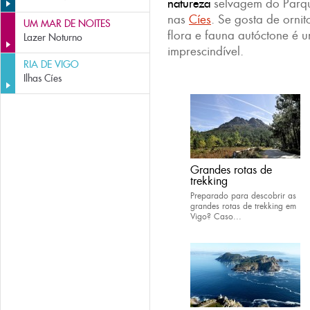
natureza
selvagem do Parqu
nas
Cíes
. Se gosta de orni
UM MAR DE NOITES
flora e fauna autóctone é 
Lazer Noturno
imprescindível.
RIA DE VIGO
Ilhas Cíes
Grandes rotas de
trekking
Preparado para descobrir as
grandes rotas de trekking em
Vigo? Caso...