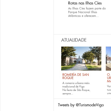
Rotas nas Ilhas Cíes
As Ilhas Cíes fazem parte do
Parque Nacional Ilhas
Atlânticas e oferecem...
ATUALIDADE
ROMERÍA DE SAN
O 
ROQUE
U
M
A romaria urbana máis
Vai
tradicional de Vigo
tu
Na festa de São Roque,
uma
sempre...
Tweets by @TurismodeVigo