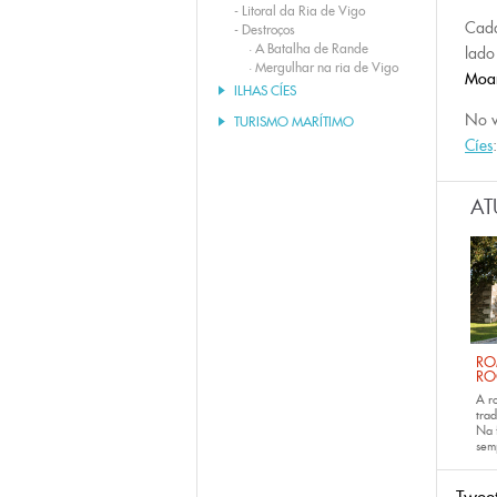
-
Litoral da Ria de Vigo
Cada
-
Destroços
·
A Batalha de Rande
lado
·
Mergulhar na ria de Vigo
Moa
ILHAS CÍES
No v
TURISMO MARÍTIMO
Cíes
AT
RO
RO
A r
trad
Na 
sem