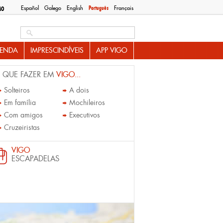
Español
Galego
English
Português
Français
MO
Search this site
ENDA
IMPRESCINDÍVEIS
APP VIGO
 QUE FAZER EM
VIGO...
Solteiros
A dois
Em família
Mochileiros
Com amigos
Executivos
Cruzeiristas
VIGO
ESCAPADELAS