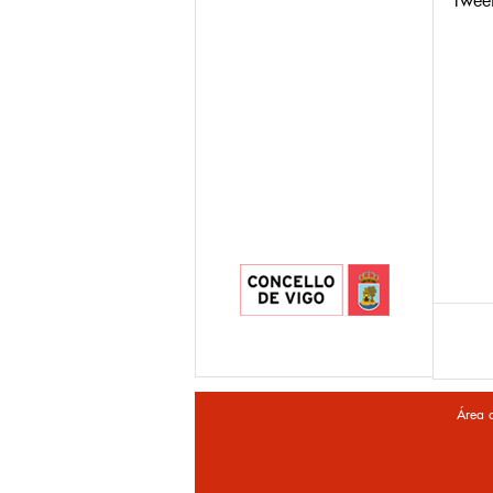
Twee
Área 