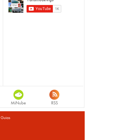
MiNube
RSS
|
Guias