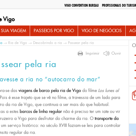
VIGO CONVENTION BUREAU
PROFISSIONAIS DO TURIS
e Vigo
 SUA VIAGEM
PASSEIOS POR VIGO
VIGO DE NEGÓCIOS
AG
io
→
Ria de Vigo
→
Descobrindo a ria
→ Passear pela ria
O
Imprimir
Ouvir
ssear pela ria
ravesse a ria no “autocarro do mar”
ra-se das
viagens de barco
pela ria de Vigo
do filme
Los lunes al
Pois é esse trajeto que se vê no filme, a travessia de um lado para
tro da ria de Vigo, que continua a ser mais do que habitual.
as a estes
barcos de linha regular
não é preciso ter um iate ou vir
ruzeiro a Vigo para desfrutar do charme da ria. O
transporte da
um serviço histórico: no século XVIII faziam-se leis para controlar
nsito regular da ria.