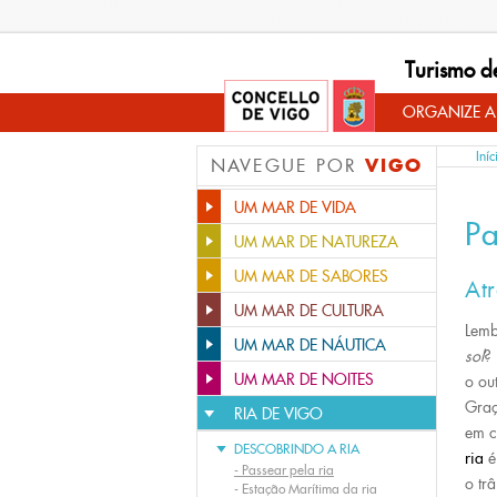
Turismo d
ORGANIZE A
Iníc
VIGO
NAVEGUE POR
UM MAR DE VIDA
Pa
UM MAR DE NATUREZA
UM MAR DE SABORES
At
UM MAR DE CULTURA
Lemb
UM MAR DE NÁUTICA
sol
? 
UM MAR DE NOITES
o ou
Graç
RIA DE VIGO
em c
DESCOBRINDO A RIA
ria
é 
-
Passear pela ria
o trâ
-
Estação Marítima da ria