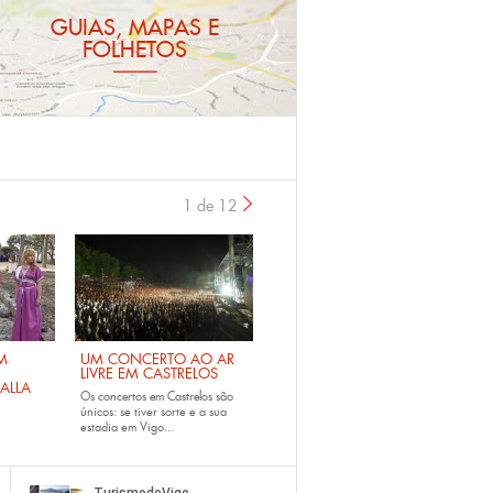
GUIAS, MAPAS E
FOLHETOS
1 de 12
›
M
UM CONCERTO AO AR
LIVRE EM CASTRELOS
ALLA
Os
concertos em Castrelos
são
únicos: se tiver sorte e a sua
estadia em Vigo...