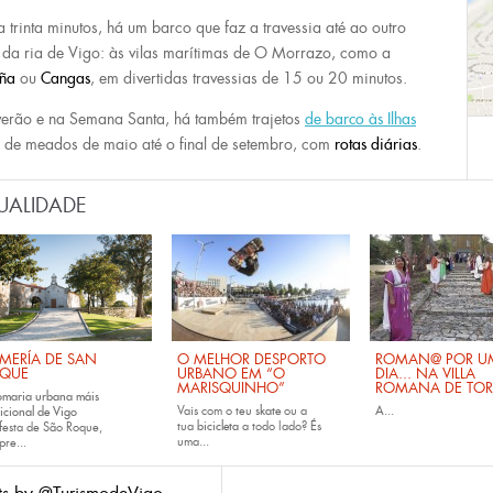
 trinta minutos, há um barco que faz a travessia até ao outro
 da ria de Vigo: às vilas marítimas de O Morrazo, como a
ña
ou
Cangas
, em divertidas travessias de 15 ou 20 minutos.
erão e na Semana Santa, há também trajetos
de barco às
Ilhas
: de meados de maio até o final de setembro, com
rotas diárias
.
UALIDADE
MERÍA DE SAN
O MELHOR DESPORTO
ROMAN@ POR U
QUE
URBANO EM “O
DIA... NA VILLA
MARISQUINHO”
ROMANA DE TOR
omaria urbana máis
Vais com o teu
skate
ou a
A...
icional de Vigo
tua
bicicleta
a todo lado? És
festa de São Roque,
uma...
pre...