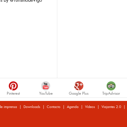
ts by @TurismodeVigo
Pinterest
YouTube
Google Plus
TripAdvisor
|
|
|
|
|
de imprensa
Downloads
Contacto
Agenda
Vídeos
Viajantes 2.0