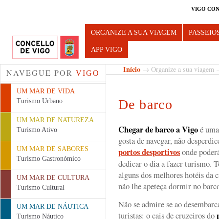
VIGO CON
Turismo de Vigo
ORGANIZE A SUA VIAGEM
PASSEIO
APP VIGO
Início
→
Organize a sua viagem
NAVEGUE POR
VIGO
UM MAR DE VIDA
De barco
Turismo Urbano
UM MAR DE NATUREZA
Chegar de barco a Vigo
é uma 
Turismo Ativo
gosta de navegar, não desperdic
UM MAR DE SABORES
portos desportivos
onde poderá
Turismo Gastronómico
dedicar o dia a fazer turismo. T
alguns dos melhores hotéis da 
UM MAR DE CULTURA
não lhe apeteça dormir no barc
Turismo Cultural
Não se admire se ao desembarca
UM MAR DE NÁUTICA
turistas: o cais de cruzeiros do
Turismo Náutico