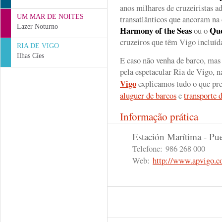
anos milhares de cruzeiristas a
UM MAR DE NOITES
transatlânticos que ancoram na
Lazer Noturno
Harmony of the Seas
Que
ou o
cruzeiros que têm Vigo incluída
RIA DE VIGO
Ilhas Cíes
E caso não venha de barco, mas
pela espetacular Ria de Vigo, 
Vigo
explicamos tudo o que prec
aluguer de barcos
e
transporte d
Informação prática
Estación Marítima - Pu
Telefone:
986 268 000
Web:
http://www.apvigo.c