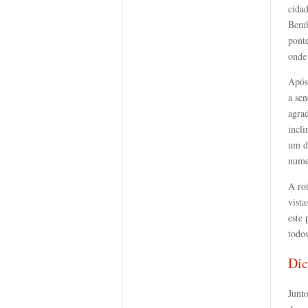
cida
Bemb
pont
onde
Após
a se
agra
incli
um de
nume
A rot
vista
este
todos
Dic
Junto