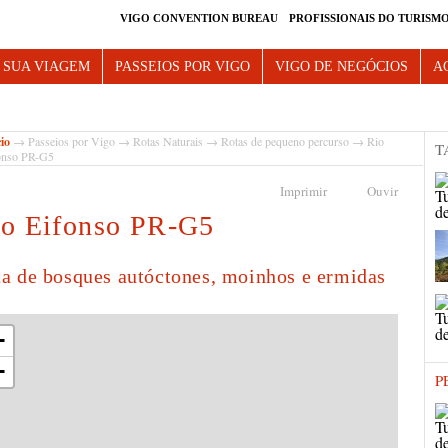
VIGO CONVENTION BUREAU
PROFISSIONAIS DO TURISM
e Vigo
 SUA VIAGEM
PASSEIOS POR VIGO
VIGO DE NEGÓCIOS
A
cio
→
Passeios por Vigo
→
Rotas Naturais
→
Rotas de pequeno percurso
→ Rio
T
onso PR-G5
Imprimir
Ouvir
o Eifonso PR-G5
a de bosques autóctones, moinhos e ermidas
+
−
P