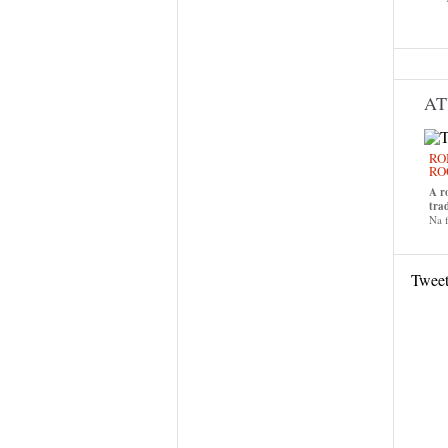
AT
RO
RO
A r
tra
Na f
Twee