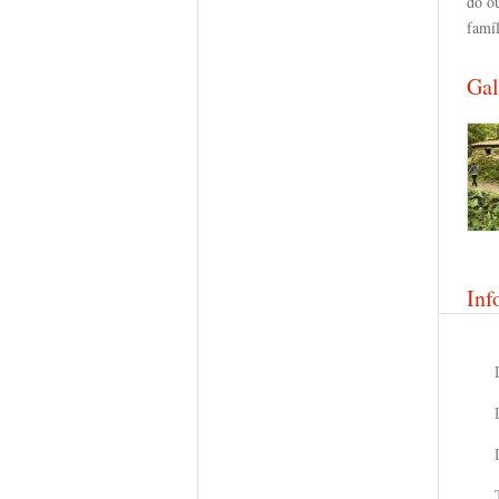
do o
famí
Gal
Inf