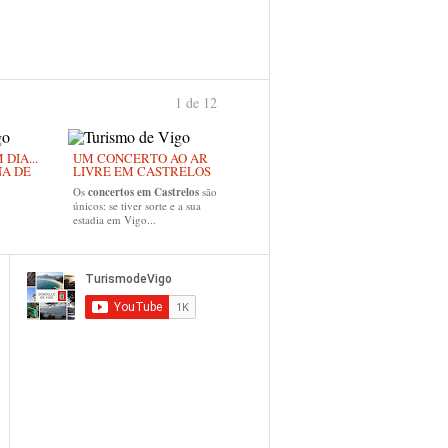
1 de 12
›
DIA...
UM CONCERTO AO AR
NA DE
LIVRE EM CASTRELOS
Os
concertos em Castrelos
são
únicos: se tiver sorte e a sua
estadia em Vigo...