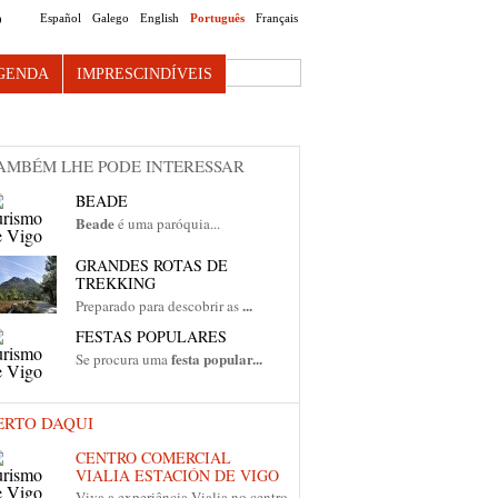
Español
Galego
English
Português
Français
O
Search this site
GENDA
IMPRESCINDÍVEIS
AMBÉM LHE PODE INTERESSAR
BEADE
Beade
é uma paróquia...
GRANDES ROTAS DE
TREKKING
...
Preparado para descobrir as
FESTAS POPULARES
festa popular...
Se procura uma
ERTO DAQUI
CENTRO COMERCIAL
VIALIA ESTACIÓN DE VIGO
Viva a experiência Vialia no centro