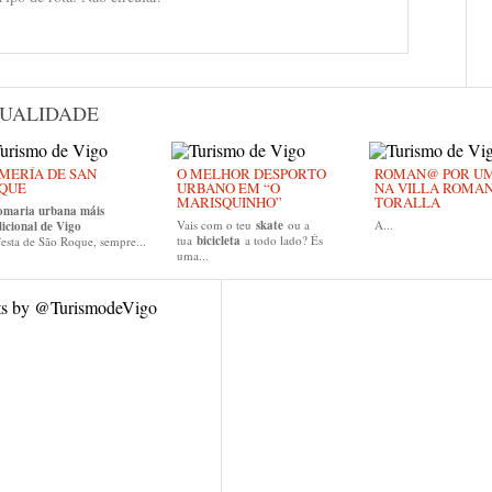
UALIDADE
MERÍA DE SAN
O MELHOR DESPORTO
ROMAN@ POR UM 
QUE
URBANO EM “O
NA VILLA ROMA
MARISQUINHO”
TORALLA
omaria urbana máis
Vais com o teu
skate
ou a
A...
dicional de Vigo
tua
bicicleta
a todo lado? És
esta de São Roque, sempre...
uma...
ts by @TurismodeVigo