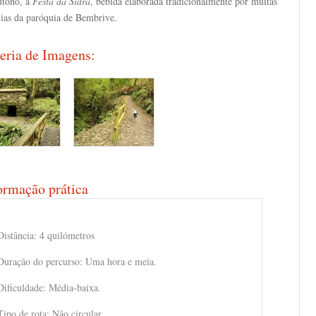
utono, a
Festa da Sidra
, bebida elaborada tradicionalmente por muitas
lias da paróquia de Bembrive.
eria de Imagens:
ormação prática
Distância: 4 quilómetros
Duração do percurso: Uma hora e meia.
Dificuldade: Média-baixa.
Tipo de rota: Não circular.