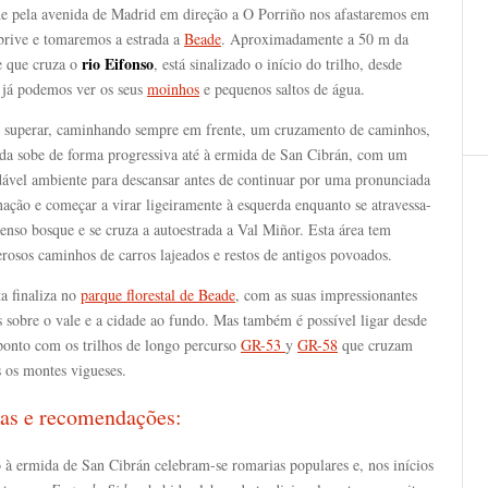
de pela avenida de Madrid em direção a O Porriño nos afastaremos em
rive e tomaremos a estrada a
Beade
. Aproximadamente a 50 m da
rio Eifonso
e que cruza o
, está sinalizado o início do trilho, desde
 já podemos ver os seus
moinhos
e pequenos saltos de água.
 superar, caminhando sempre em frente, um cruzamento de caminhos,
nda sobe de forma progressiva até à ermida de San Cibrán, com um
dável ambiente para descansar antes de continuar por uma pronunciada
nação e começar a virar ligeiramente à esquerda enquanto se atravessa-
nso bosque e se cruza a autoestrada a Val Miñor. Esta área tem
rosos caminhos de carros lajeados e restos de antigos povoados.
a finaliza no
parque florestal de Beade
, com as suas impressionantes
s sobre o vale e a cidade ao fundo. Mas também é possível ligar desde
 ponto com os trilhos de longo percurso
GR-53
y
GR-58
que cruzam
 os montes vigueses.
as e recomendações:
 à ermida de San Cibrán celebram-se romarias populares e, nos inícios