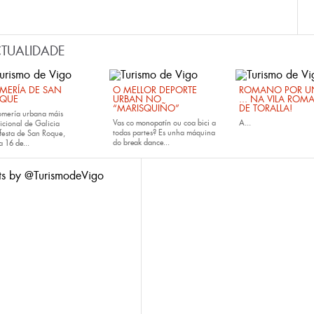
TUALIDADE
MERÍA DE SAN
O MELLOR DEPORTE
ROMANO POR UN
QUE
URBAN NO
... NA VILA ROM
“MARISQUIÑO”
DE TORALLA!
omería urbana máis
Vas co
monopatín
ou coa
bici
a
A...
icional de Galicia
todas partes? Es unha máquina
festa de San Roque,
do
break dance...
da
16 de...
ts by @TurismodeVigo