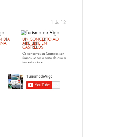
1 de 12
›
 DÍA
UN CONCERTO AO
ANA
AIRE LIBRE EN
CASTRELOS
Os
concertos en Castrelos
son
únicos: se tes a sorte de que a
túa estancia en...