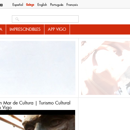
Español
Galego
English
Português
Français
MO
Search this site
A
IMPRESCINDIBLES
APP VIGO
n Mar de Cultura | Turismo Cultural
n Vigo