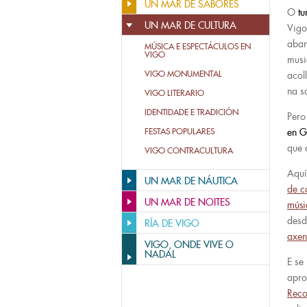
UN MAR DE SABORES
O
tu
UN MAR DE CULTURA
Vigo
aba
MÚSICA E ESPECTÁCULOS EN
VIGO
musi
VIGO MONUMENTAL
acol
na s
VIGO LITERARIO
IDENTIDADE E TRADICIÓN
Pero
FESTAS POPULARES
en G
que 
VIGO CONTRACULTURA
Aquí
UN MAR DE NÁUTICA
de c
UN MAR DE NOITES
músi
desd
RÍA DE VIGO
axen
VIGO, ONDE VIVE O
NADAL
E se
apro
Reco