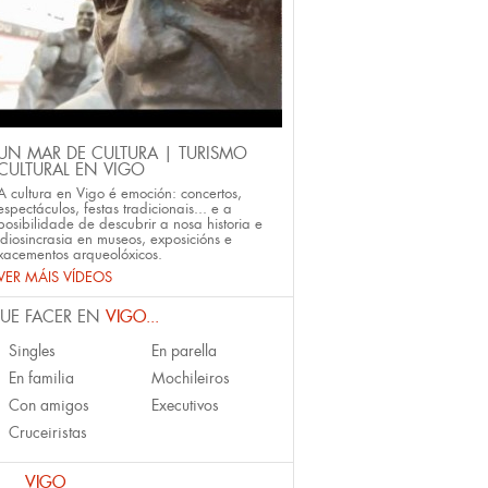
UN MAR DE CULTURA | TURISMO
CULTURAL EN VIGO
A cultura en Vigo é emoción: concertos,
espectáculos, festas tradicionais... e a
posibilidade de descubrir a nosa historia e
idiosincrasia en museos, exposicións e
xacementos arqueolóxicos.
VER MÁIS VÍDEOS
UE FACER EN
VIGO...
Singles
En parella
En familia
Mochileiros
Con amigos
Executivos
Cruceiristas
VIGO