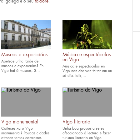
ural galega e o seu
folclore
.
Museos e exposicións
Música e espectáculos
en Vigo
Apetece unha tarde de
museos e exposicións? En
Música e espectáculos en
Vigo hai 6 museos, 3...
Vigo non che van faltar nin un
só día: folk,...
Vigo monumental
Vigo literario
Coñeces xa o Vigo
Unha boa proposta se es
monumental? Poucas cidades
afeccionado á lectura é facer
ofrecen tantos contrastes...
turismo literario en Vigo...