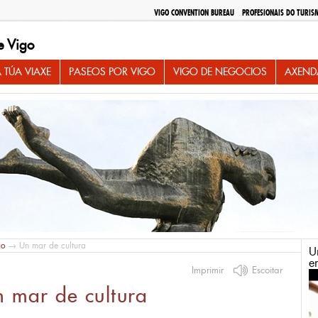
VIGO CONVENTION BUREAU
PROFESIONAIS DO TURIS
e Vigo
 TÚA VIAXE
PASEOS POR VIGO
VIGO DE NEGOCIOS
AXEND
io
→ Un mar de cultura
U
e
Imprimir
Escoitar
 mar de cultura