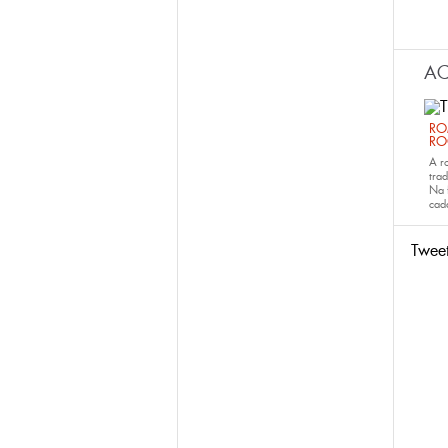
AC
RO
RO
A r
trad
Na 
ca
Twee