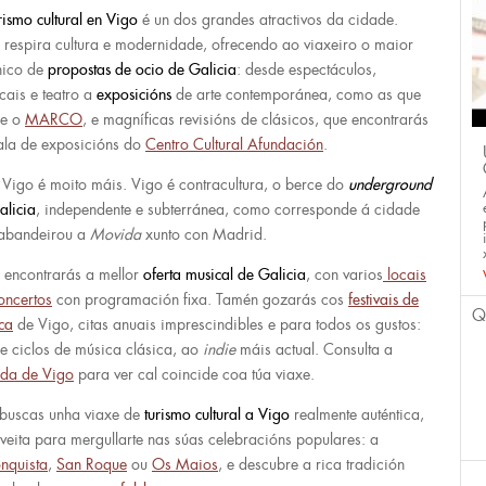
rismo cultural en Vigo
é un dos grandes atractivos da cidade.
 respira cultura e modernidade, ofrecendo ao viaxeiro o maior
nico de
propostas de ocio de Galicia
: desde espectáculos,
cais e teatro a
exposicións
de arte contemporánea, como as que
le o
MARCO
, e magníficas revisións de clásicos, que encontrarás
ala de exposicións do
Centro Cultural Afundación
.
 Vigo é moito máis. Vigo é contracultura, o berce do
underground
alicia
, independente e subterránea, como corresponde á cidade
abandeirou a
Movida
xunto con Madrid.
 encontrarás a mellor
oferta musical de Galicia
, con varios
locais
oncertos
con programación fixa. Tamén gozarás cos
festivais de
Q
ca
de Vigo, citas anuais imprescindibles e para todos os gustos:
e ciclos de música clásica, ao
indie
máis actual. Consulta a
da de Vigo
para ver cal coincide coa túa viaxe.
 buscas unha viaxe de
turismo cultural a Vigo
realmente auténtica,
veita para mergullarte nas súas celebracións populares: a
nquista
,
San Roque
ou
Os Maios
, e descubre a rica tradición