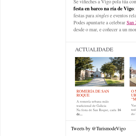
Se viñeches a Vigo pola túa co
festa en barco na ría de Vigo
:
festas para
singles
e eventos rel
Podes apuntarte a celebrar
San 
desde o mar, e coñecer a un mo
ACTUALIDADE
ROMERÍA DE SAN
O 
ROQUE
U
“M
A romería urbana máis
Va
tradicional de Galicia
tod
Na festa de San Roque, cada
16
do
de...
Tweets by @TurismodeVigo