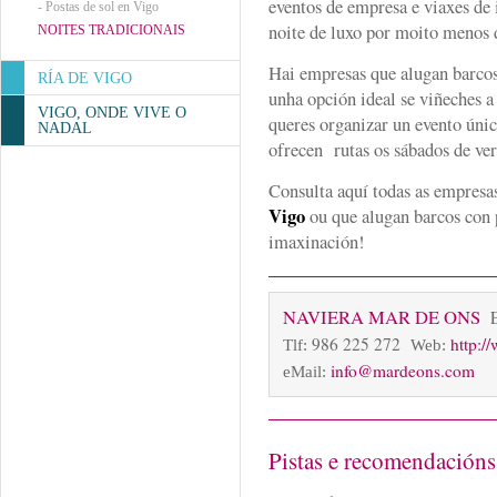
eventos de empresa e viaxes de
-
Postas de sol en Vigo
noite de luxo por moito menos 
NOITES TRADICIONAIS
Hai empresas que alugan barcos
RÍA DE VIGO
unha opción ideal se viñeches 
VIGO, ONDE VIVE O
queres organizar un evento úni
NADAL
ofrecen rutas os sábados de ver
Consulta aquí todas as empresa
Vigo
ou que alugan barcos con 
imaxinación!
NAVIERA MAR DE ONS
986 225 272
http:/
Tlf:
Web:
info@mardeons.com
eMail:
Pistas e recomendación