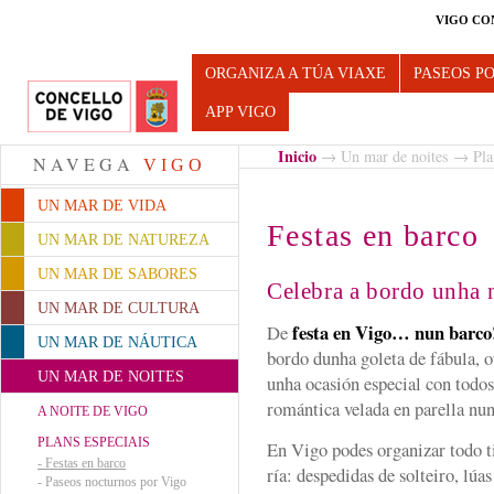
VIGO CO
Turismo de Vigo
ORGANIZA A TÚA VIAXE
PASEOS P
APP VIGO
Inicio
→
Un mar de noites
→
Pla
NAVEGA
VIGO
UN MAR DE VIDA
Festas en barco
UN MAR DE NATUREZA
UN MAR DE SABORES
Celebra a bordo unha n
UN MAR DE CULTURA
festa en Vigo… nun barco
De
UN MAR DE NÁUTICA
bordo dunha goleta de fábula, o
UN MAR DE NOITES
unha ocasión especial con todos
romántica velada en parella nun
A NOITE DE VIGO
PLANS ESPECIAIS
En Vigo podes organizar todo 
-
Festas en barco
ría: despedidas de solteiro, lúas
-
Paseos nocturnos por Vigo