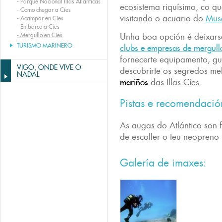
-
Parque Nacional Illas Atlánticas
ecosistema riquísimo, co qu
-
Como chegar a Cíes
visitando o acuario do
Mus
-
Acampar en Cíes
-
En barco a Cíes
-
Mergullo en Cíes
Unha boa opción é deixars
TURISMO MARINERO
clubs e empresas de mergull
fornecerte equipamento, gu
VIGO, ONDE VIVE O
descubrirte os segredos m
NADAL
mariños
das Illas Cíes.
Pistas e recomendació
As augas do Atlántico son fr
de escoller o teu neopren
Galería de imaxes: