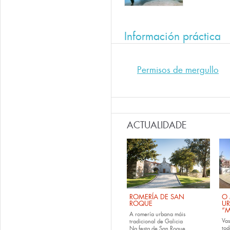
Información práctica
Permisos de mergullo
ACTUALIDADE
ROMERÍA DE SAN
O 
ROQUE
U
“M
A romería urbana máis
Va
tradicional de Galicia
tod
Na festa de San Roque,