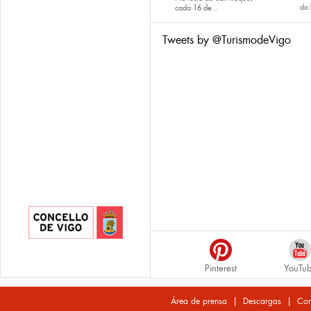
do
cada
16 de...
Tweets by @TurismodeVigo
Pinterest
YouTu
|
|
Área de prensa
Descargas
Con