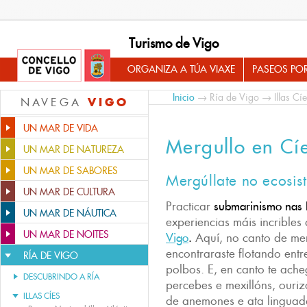
Turismo de Vigo
ORGANIZA A TÚA VIAXE
PASEOS PO
Inicio
→
Ría de Vigo
→
Illas Cí
VIGO
NAVEGA
UN MAR DE VIDA
Mergullo en Cí
UN MAR DE NATUREZA
UN MAR DE SABORES
Mergúllate no ecosis
UN MAR DE CULTURA
Practicar
submarinismo nas I
UN MAR DE NÁUTICA
experiencias máis incrible
UN MAR DE NOITES
Vigo
.
Aquí, no canto de merg
encontraraste flotando entr
RÍA DE VIGO
polbos. E, en canto te ache
DESCUBRINDO A RÍA
percebes e mexillóns, ouri
ILLAS CÍES
de anemones e ata linguado