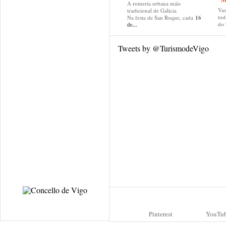
A romería urbana máis
Va
tradicional de Galicia
tod
Na festa de San Roque, cada
16
do
de...
Tweets by @TurismodeVigo
Pinterest
YouTu