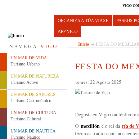
VIGO CO
Turismo de Vigo
ORGANIZA A TÚA VIAXE
PASEOS P
APP VIGO
Inicio
→ FESTA DO MEXILLÓ
NAVEGA
VIGO
UN MAR DE VIDA
FESTA DO ME
Turismo Urbano
UN MAR DE NATUREZA
venres, 22 Agosto 2025
Turismo Activo
UN MAR DE SABORES
Turismo Gastronómico
UN MAR DE CULTURA
Degusta en Vigo o auténtico me
Turismo Cultural
mexillón
ría de 
O
é o rei da
UN MAR DE NÁUTICA
técnicas tradicionais nos centen
Turismo Náutico