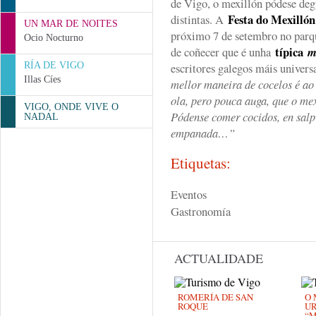
de Vigo, o mexillón pódese deg
Festa do Mexillón
distintas. A
UN MAR DE NOITES
próximo 7 de setembro no parqu
Ocio Nocturno
típica
de coñecer que é unha
m
RÍA DE VIGO
escritores galegos máis univer
Illas Cíes
mellor maneira de cocelos é ao
ola, pero pouca auga, que o mex
VIGO, ONDE VIVE O
Pódense comer cocidos, en salpi
NADAL
empanada…”
Etiquetas:
Eventos
Gastronomía
ACTUALIDADE
ROMERÍA DE SAN
O 
ROQUE
U
“M