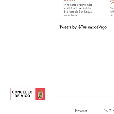
“M
A romería urbana máis
Va
tradicional de Galicia
tod
Na festa de San Roque,
do
cada
16 de...
Tweets by @TurismodeVigo
Pinterest
YouTu