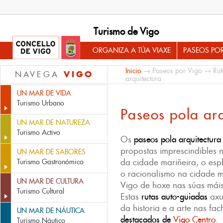
Turismo de Vigo
ORGANIZA A TÚA VIAXE
PASEOS PO
Inicio
→
Paseos por Vigo
→
Rut
VIGO
NAVEGA
arquitectura
UN MAR DE VIDA
Turismo Urbano
Paseos pola arq
UN MAR DE NATUREZA
Turismo Activo
Os
paseos pola arquitectura
propostas imprescindibles n
UN MAR DE SABORES
da cidade mariñeira, o espl
Turismo Gastronómico
o racionalismo na cidade 
UN MAR DE CULTURA
Vigo de hoxe nas súas máis
Turismo Cultural
Estas
rutas auto-guiadas
axu
da historia e a arte nas f
UN MAR DE NÁUTICA
destacados de
Vigo Centro
.
Turismo Náutico