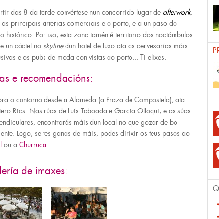
rtir das 8 da tarde convértese nun concorrido lugar de
afterwork
,
e as principais arterias comerciais e o porto, e a un paso do
io histórico. Por iso, esta zona tamén é territorio dos noctámbulos.
e un cóctel no
skyline
dun hotel de luxo ata as cervexarías máis
P
usivas e os pubs de moda con vistas ao porto... Ti elixes.
tas e recomendacións:
ora o contorno desde a Alameda (a Praza de Compostela), ata
ero Ríos. Nas rúas de Luís Taboada e García Olloqui, e as súas
endiculares, encontrarás máis dun local no que gozar de bo
ente. Logo, se tes ganas de máis, podes dirixir os teus pasos ao
al
ou a
Churruca
.
ería de imaxes:
Q