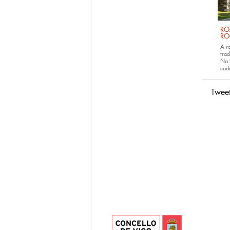
RO
RO
A r
trad
Na 
ca
Twee