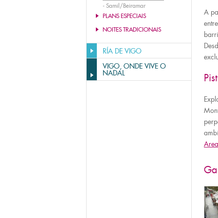
-
Samil/Beiramar
A pa
PLANS ESPECIAIS
entr
NOITES TRADICIONAIS
barr
Desd
RÍA DE VIGO
excl
VIGO, ONDE VIVE O
NADAL
Pis
Expl
Mont
perp
ambi
Are
Gal