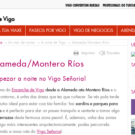
VIGO CONVENTION BUREAU
PROFESIONAIS DO TURIS
e Vigo
 TÚA VIAXE
PASEOS POR VIGO
VIGO DE NEGOCIOS
AXEND
io
→
Un mar de noites
→
A noite de Vigo
→ Alameda/Montero Ríos
U
Imprimir
Escoitar
lameda/Montero Ríos
T
pezar a noite no Vigo Señorial
ona do
Ensanche de Vigo
desde a Alameda ata Montero Ríos
e o
T
contorno, é unha das áreas que tes que coñecer. Se vés pola tarde
 sitio ideal para estar coa túa familia: hai
xardíns e parques para
os
e é perfecto para dar un paseo tranquilo e sentarte a tomar algo
terrazas
desta fermosa zona peonil. É, ademais, unha das zonas
igo máis interesantes arquitectonicamente: podes percorrela
indo a nosa ruta do
Vigo Señoria
l.