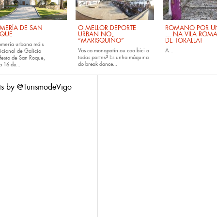
MERÍA DE SAN
O MELLOR DEPORTE
ROMANO POR UN
QUE
URBAN NO
... NA VILA ROM
“MARISQUIÑO”
DE TORALLA!
omería urbana máis
Vas co
monopatín
ou coa
bici
a
A...
icional de Galicia
todas partes? Es unha máquina
festa de San Roque,
do
break dance...
da
16 de...
ts by @TurismodeVigo