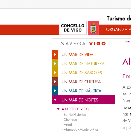
Turismo d
ORGANIZA A
Inic
VIGO
NAVEGA
UN MAR DE VIDA
A
UN MAR DE NATUREZA
UN MAR DE SABORES
Em
UN MAR DE CULTURA
A z
UN MAR DE NÁUTICA
seu 
UN MAR DE NOITES
é un
nen
A NOITE DE VIGO
nas
-
Barrio Histórico
-
Churruca
de V
-
Areal
segu
-
Alameda/Montero Ríos