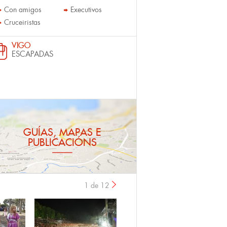
Con amigos
Executivos
Cruceiristas
VIGO
ESCAPADAS
GUÍAS, MAPAS E
PUBLICACIÓNS
1 de 12
›