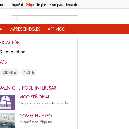
Español
Galego
English
Português
Français
MO
Search this site
A
IMPRESCINDIBLES
APP VIGO
BICACIÓN
AGS
CIDADE
NOITE
AMÉN CHE PODE INTERESAR
VIGO SEÑORIAL
Un
paseo pola arquitectura do...
COMER EN VIGO
A
cociña en Vigo
na...