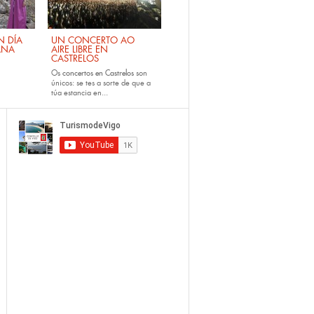
 DÍA
UN CONCERTO AO
ANA
AIRE LIBRE EN
CASTRELOS
Os
concertos en Castrelos
son
únicos: se tes a sorte de que a
túa estancia en...