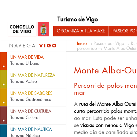
Turismo de Vigo
ORGANIZA A TÚA VIAXE
PASEOS PO
Inicio
→
Paseos por Vigo
→
Rut
VIGO
NAVEGA
percorrido
→ Monte Alba-Outei
UN MAR DE VIDA
Turismo Urbano
Monte Alba-Ou
UN MAR DE NATUREZA
Turismo Activo
Percorrido polos mon
mar
UN MAR DE SABORES
Turismo Gastronómico
A
ruta del Monte Alba-Oute
curto percorrido polas mont
UN MAR DE CULTURA
Turismo Cultural
ao mar. Esta pode ser unha
se
viaxas con nenos a Vigo
UN MAR DE NÁUTICA
medio día de camiñada sin
Turismo Náutico