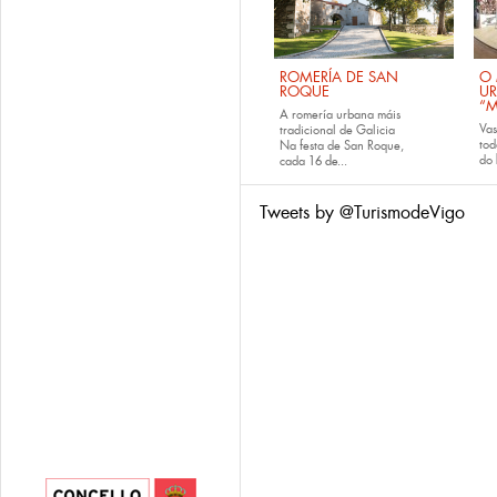
ROMERÍA DE SAN
O 
ROQUE
U
“M
A romería urbana máis
Va
tradicional de Galicia
tod
Na festa de San Roque,
do
cada
16 de...
Tweets by @TurismodeVigo