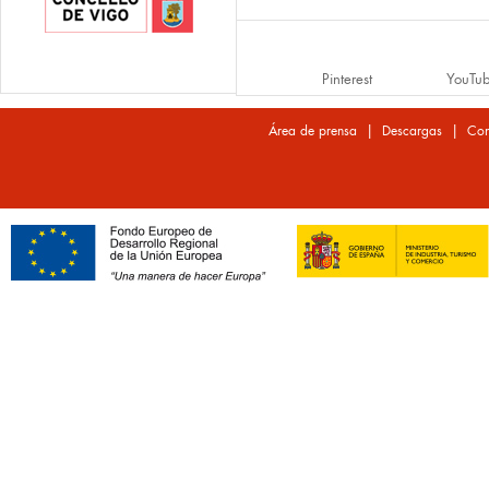
Pinterest
YouTu
|
|
Área de prensa
Descargas
Con