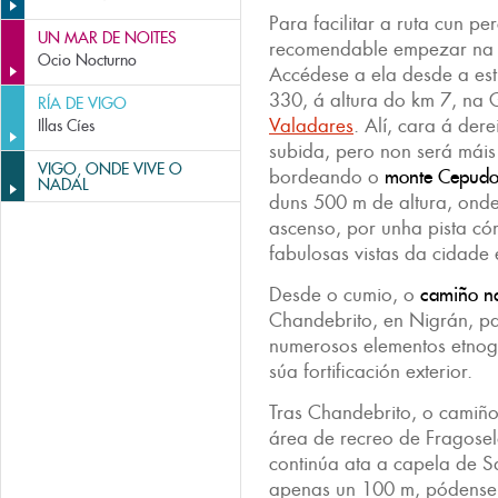
Para facilitar a ruta cun p
UN MAR DE NOITES
recomendable empezar na p
Ocio Nocturno
Accédese a ela desde a e
330, á altura do km 7, na 
RÍA DE VIGO
Valadares
. Alí, cara á der
Illas Cíes
subida, pero non será máis
VIGO, ONDE VIVE O
bordeando o
monte Cepud
NADAL
duns 500 m de altura, ond
ascenso, por unha pista c
fabulosas vistas da cidade e
Desde o cumio, o
camiño na
Chandebrito, en Nigrán, p
numerosos elementos etnogr
súa fortificación exterior.
Tras Chandebrito, o camiño
área de recreo de Fragose
continúa ata a capela de S
apenas un 100 m, pódense c