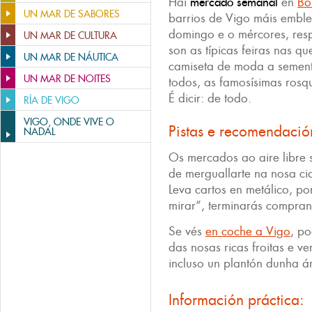
Hai
mercado semanal
en
Bo
UN MAR DE SABORES
barrios de Vigo máis emble
domingo e o mércores, res
UN MAR DE CULTURA
son as típicas feiras nas q
UN MAR DE NÁUTICA
camiseta de moda a sement
UN MAR DE NOITES
todos, as famosísimas rosqui
É dicir: de todo.
RÍA DE VIGO
VIGO, ONDE VIVE O
Pistas e recomendació
NADAL
Os mercados ao aire libre 
de merguallarte na nosa ci
Leva cartos en metálico, p
mirar”, terminarás compra
Se vés
en coche a Vigo
, p
das nosas ricas froitas e v
incluso un plantón dunha ár
Información práctica: