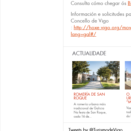
Consulta cómo chegar ós
B
Información e solicitudes 
Concello de Vigo
:
http://hoxe.vigo.org/m
lang=gal#/
ACTUALIDADE
ROMERÍA DE SAN
O 
ROQUE
U
“M
A romería urbana máis
Va
tradicional de Galicia
tod
Na festa de San Roque,
do
cada
16 de...
Tweets by @TurismodeVigo