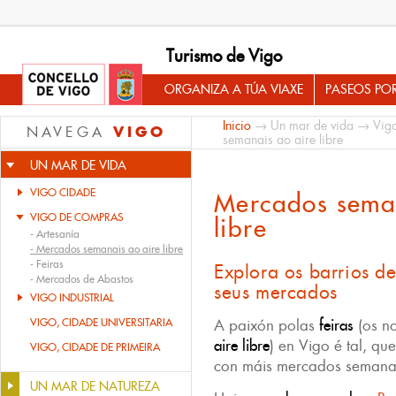
Turismo de Vigo
ORGANIZA A TÚA VIAXE
PASEOS PO
Inicio
→
Un mar de vida
→
Vig
VIGO
NAVEGA
semanais ao aire libre
UN MAR DE VIDA
VIGO CIDADE
Mercados seman
VIGO DE COMPRAS
libre
-
Artesanía
-
Mercados semanais ao aire libre
-
Feiras
Explora os barrios de
-
Mercados de Abastos
seus mercados
VIGO INDUSTRIAL
VIGO, CIDADE UNIVERSITARIA
A paixón polas
feiras
(os n
aire libre
) en Vigo é tal, q
VIGO, CIDADE DE PRIMEIRA
con máis mercados semana
UN MAR DE NATUREZA