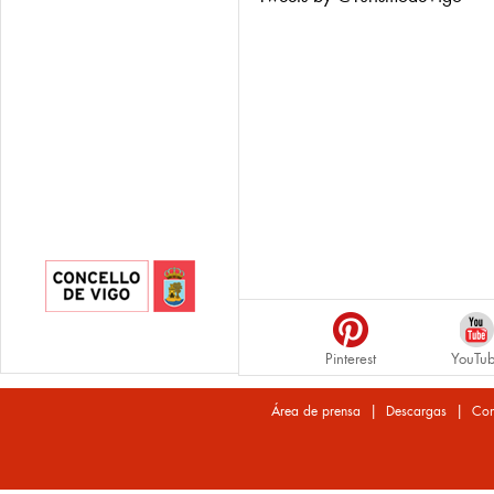
Pinterest
YouTu
|
|
Área de prensa
Descargas
Con