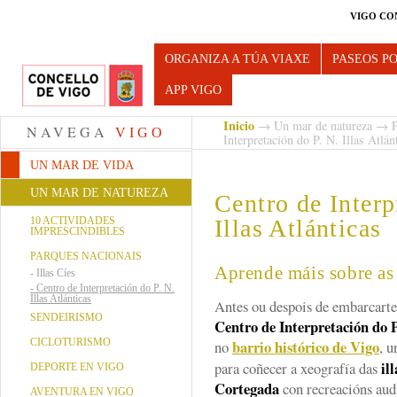
VIGO CO
Turismo de Vigo
ORGANIZA A TÚA VIAXE
PASEOS P
APP VIGO
Inicio
→
Un mar de natureza
→
P
NAVEGA
VIGO
Interpretación do P. N. Illas Atlán
UN MAR DE VIDA
UN MAR DE NATUREZA
Centro de Interp
10 ACTIVIDADES
Illas Atlánticas
IMPRESCINDIBLES
PARQUES NACIONAIS
Aprende máis sobre as 
-
Illas Cíes
-
Centro de Interpretación do P. N.
Illas Atlánticas
Antes ou despois de embarcarte
SENDEIRISMO
Centro de Interpretación do P
CICLOTURISMO
barrio histórico de Vigo
no
, u
il
para coñecer a xeografía das
DEPORTE EN VIGO
Cortegada
con recreacións aud
AVENTURA EN VIGO