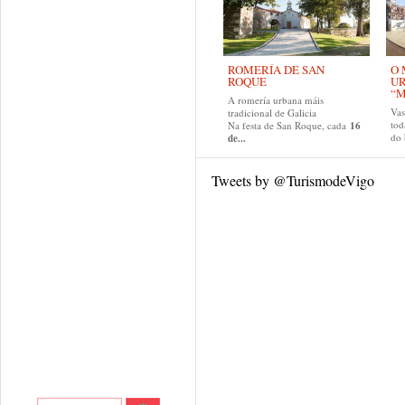
ROMERÍA DE SAN
O 
ROQUE
U
“M
A romería urbana máis
Va
tradicional de Galicia
tod
Na festa de San Roque, cada
16
do
de...
Tweets by @TurismodeVigo