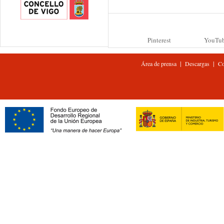
Pinterest
YouTu
|
|
Área de prensa
Descargas
Co