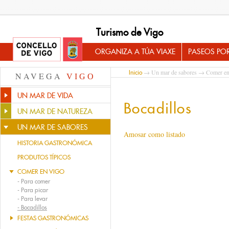
Turismo de Vigo
ORGANIZA A TÚA VIAXE
PASEOS PO
→
Un mar de sabores
→
Comer en
Inicio
NAVEGA
VIGO
UN MAR DE VIDA
Bocadillos
UN MAR DE NATUREZA
UN MAR DE SABORES
Amosar como listado
HISTORIA GASTRONÓMICA
PRODUTOS TÍPICOS
COMER EN VIGO
-
Para comer
-
Para picar
-
Para levar
-
Bocadillos
FESTAS GASTRONÓMICAS