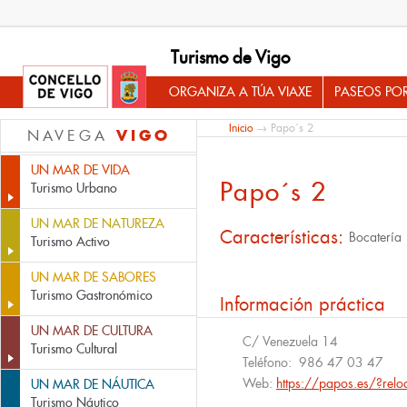
Turismo de Vigo
ORGANIZA A TÚA VIAXE
PASEOS PO
Inicio
→ Papo´s 2
VIGO
NAVEGA
UN MAR DE VIDA
Papo´s 2
Turismo Urbano
UN MAR DE NATUREZA
Características:
Bocatería
Turismo Activo
UN MAR DE SABORES
Turismo Gastronómico
Información práctica
UN MAR DE CULTURA
C/ Venezuela 14
Turismo Cultural
Teléfono:
986 47 03 47
Web:
https://papos.es/?re
UN MAR DE NÁUTICA
Turismo Náutico