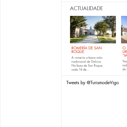
ACTUALIDADE
ROMERÍA DE SAN
O 
ROQUE
U
“M
A romería urbana máis
Va
tradicional de Galicia
tod
Na festa de San Roque,
do
cada
16 de...
Tweets by @TurismodeVigo