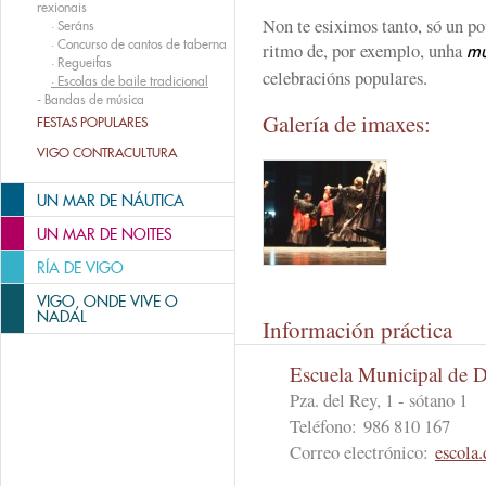
rexionais
Non te esiximos tanto, só un po
·
Seráns
·
Concurso de cantos de taberna
ritmo de, por exemplo, unha
mu
·
Regueifas
celebracións populares.
·
Escolas de baile tradicional
-
Bandas de música
Galería de imaxes:
FESTAS POPULARES
VIGO CONTRACULTURA
UN MAR DE NÁUTICA
UN MAR DE NOITES
RÍA DE VIGO
VIGO, ONDE VIVE O
NADAL
Información práctica
Escuela Municipal de 
Pza. del Rey, 1 - sótano 1
Teléfono:
986 810 167
Correo electrónico:
escola