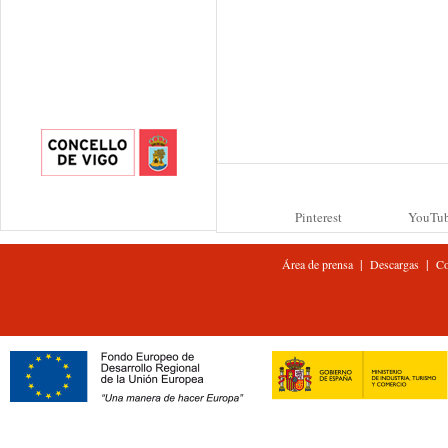
Pinterest
YouTu
|
|
Área de prensa
Descargas
Co