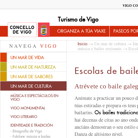
VIGO CO
Turismo de Vigo
ORGANIZA A TÚA VIAXE
PASEOS PO
→
Un mar de cultura
→
Ide
Inicio
NAVEGA
VIGO
música e bailes rexionais
→ Escola
UN MAR DE VIDA
UN MAR DE NATUREZA
Escolas de bail
UN MAR DE SABORES
Atrévete co baile gale
UN MAR DE CULTURA
MÚSICA E ESPECTÁCULOS EN
Anímate a practicar un pouco 
VIGO
túas estiradas e prepara os teus
VIGO MONUMENTAL
bailaríns.
Os bailes tradicion
VIGO LITERARIO
hai decenas de citas ao ano ond
IDENTIDADE E TRADICIÓN
anciáns demostran o seu estilo
-
Etnografía de Vigo
Danza de altísimo nivel.
-
Folclore: música e bailes