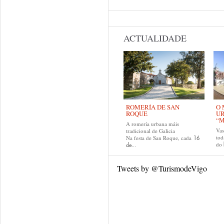
ACTUALIDADE
ROMERÍA DE SAN
O 
ROQUE
U
“M
A romería urbana máis
Va
tradicional de Galicia
tod
Na festa de San Roque, cada
16
do
de...
Tweets by @TurismodeVigo