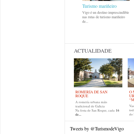
Turismo mariñeiro
Vigo é un destino imprescindible
nas rutas de turismo mariñeiro
de...
ACTUALIDADE
ROMERÍA DE SAN
O 
ROQUE
U
“M
A romería urbana máis
Va
tradicional de Galicia
tod
Na festa de San Roque, cada
16
do
de...
Tweets by @TurismodeVigo