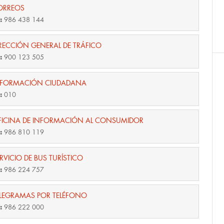
ORREOS
f:
986 438 144
RECCIÓN GENERAL DE TRÁFICO
f:
900 123 505
NFORMACIÓN CIUDADANA
f:
010
FICINA DE INFORMACIÓN AL CONSUMIDOR
f:
986 810 119
RVICIO DE BUS TURÍSTICO
f:
986 224 757
ELEGRAMAS POR TELÉFONO
f:
986 222 000