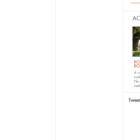
AC
RO
RO
A r
trad
Na 
ca
Twee