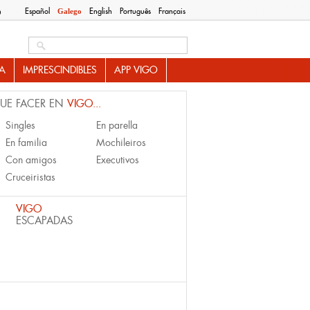
Español
English
Português
Français
Galego
O
Search this site
A
IMPRESCINDIBLES
APP VIGO
UE FACER EN
VIGO...
Singles
En parella
En familia
Mochileiros
Con amigos
Executivos
Cruceiristas
VIGO
ESCAPADAS