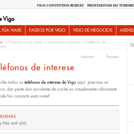
VIGO CONVENTION BUREAU
PROFESIONAIS DO TURISM
e Vigo
 TÚA VIAXE
PASEOS POR VIGO
VIGO DE NEGOCIOS
AXEND
io
→
Organiza a túa viaxe
→
Información práctica
→ Teléfonos de
Q
erese
Imprimir
Escoitar
léfonos de interese
ulta todos os
teléfonos de interese de Vigo
aquí: precisas un
co, dar parte dun accidente de coche ou simplemente informarte
nde hai concerto esta noite?
DUANAS
f:
986 449 600