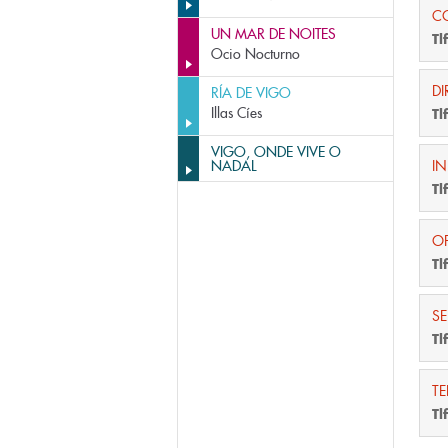
C
UN MAR DE NOITES
Tl
Ocio Nocturno
DI
RÍA DE VIGO
Illas Cíes
Tl
VIGO, ONDE VIVE O
NADAL
I
Tl
O
Tl
SE
Tl
T
Tl