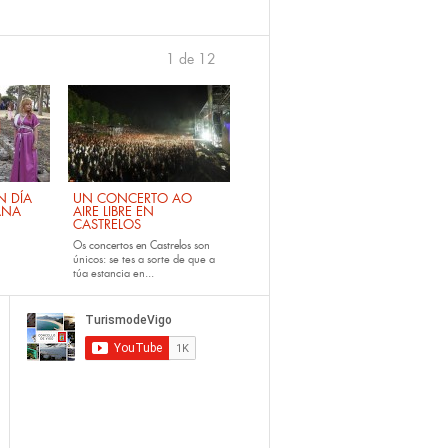
1 de 12
›
 DÍA
UN CONCERTO AO
ANA
AIRE LIBRE EN
CASTRELOS
Os
concertos en Castrelos
son
únicos: se tes a sorte de que a
túa estancia en...