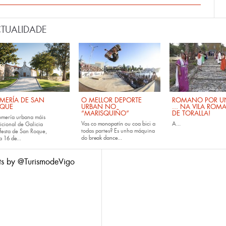
TUALIDADE
MERÍA DE SAN
O MELLOR DEPORTE
ROMANO POR UN
QUE
URBAN NO
... NA VILA ROM
“MARISQUIÑO”
DE TORALLA!
omería urbana máis
Vas co
monopatín
ou coa
bici
a
A...
icional de Galicia
todas partes? Es unha máquina
festa de San Roque,
do
break dance...
da
16 de...
ts by @TurismodeVigo