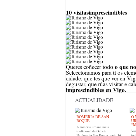
10
visitas
imprescindibles
o que no
Queres coñecer todo
Seleccionamos para ti os ele
cidade: que tes que ver en Vig
degustar, que rúas visitar e cal
imprescindibles en Vigo
.
ACTUALIDADE
ROMERÍA DE SAN
O 
ROQUE
U
“M
A romería urbana máis
Va
tradicional de Galicia
tod
Na festa de San Roque, cada
16