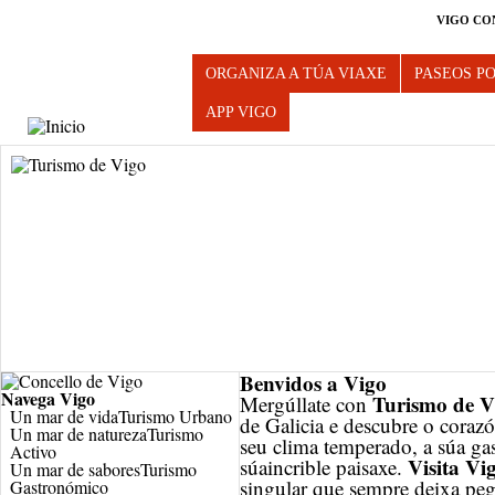
VIGO CO
Turismo de Vigo
ORGANIZA A TÚA VIAXE
PASEOS P
APP VIGO
BUS 
Benvidos a Vigo
Navega
Vigo
Turismo de V
Mergúllate con
Un mar de vida
Turismo Urbano
de Galicia e descubre o cora
Un mar de natureza
Turismo
seu clima temperado, a súa gas
Activo
Visita Vi
súaincrible paisaxe.
Un mar de sabores
Turismo
singular que sempre deixa pe
Gastronómico