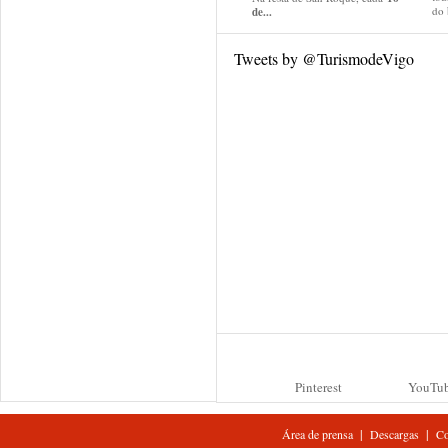
do
de...
Tweets by @TurismodeVigo
Pinterest
YouTu
|
|
Área de prensa
Descargas
Co