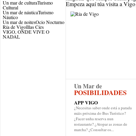
Un mar de cultura
Turismo
Empeza aquí túa visita a Vi
Cultural
Un mar de náutica
Turismo
Náutico
Un mar de noites
Ocio Nocturno
Ría de Vigo
Illas Cíes
VIGO, ONDE VIVE O
NADAL
Un Mar de
POSIBILIDADES
APP VIGO
¿Necesitas saber onde está a parada
máis próxima do Bus Turístico?
¿Facer unha reserva nun
restaurante? ¿Atopar as zonas de
marcha? ¿Consultar os...